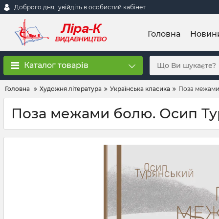
Доброго дня,
увійдіть в особистий кабінет
Головна
Новин
Каталог товарів
Головна
Художня література
Українська класика
Поза межами
Поза межами болю. Осип Т