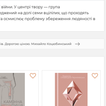
 війни. У центрі твору — група
еджений на долі семи вцілілих, що проходять
ю та осмислює проблему збереження людяності в
дків. Дорогою ціною. Михайло Коцюбинський