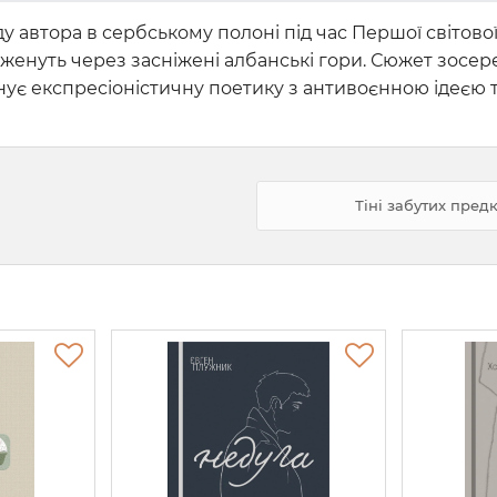
ду автора в сербському полоні під час Першої світової
 женуть через засніжені албанські гори. Сюжет зосер
єднує експресіоністичну поетику з антивоєнною ідеє
Тіні забутих пре