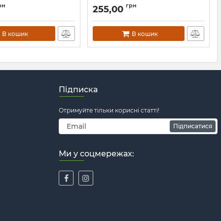
Микола Куліш
рн
грн
255,00
Артикул:
Л13340
В кошик
В кошик
Підписка
Отримуйте тільки корисні статті!
Підписатися
Ми у соцмережах: