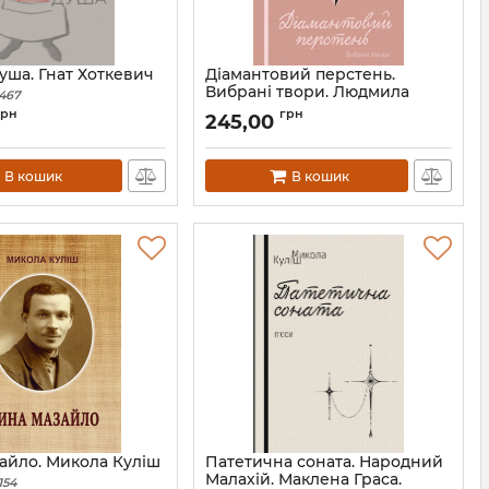
уша. Гнат Хоткевич
Діамантовий перстень.
Вибрані твори. Людмила
467
Старицька-Черняхівська
грн
грн
245,00
Артикул:
Л13326
В кошик
В кошик
айло. Микола Куліш
Патетична соната. Народний
Малахій. Маклена Граса.
154