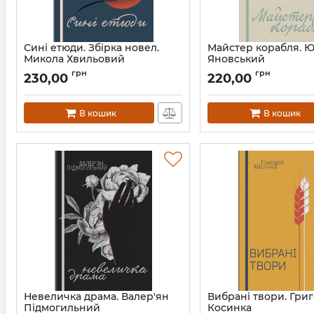
Сині етюди. Збірка новел.
Майстер корабля. 
Микола Хвильовий
Яновський
Артикул:
Л13307
Артикул:
Л13327
грн
грн
230,00
220,00
В кошик
В кошик
Невеличка драма. Валер'ян
Вибрані твори. Гри
Підмогильний
Косинка