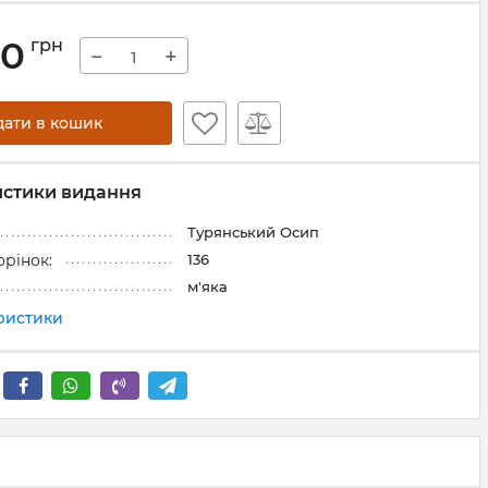
00
грн
−
+
дати в кошик
истики видання
Турянський Осип
136
орінок:
м'яка
еристики