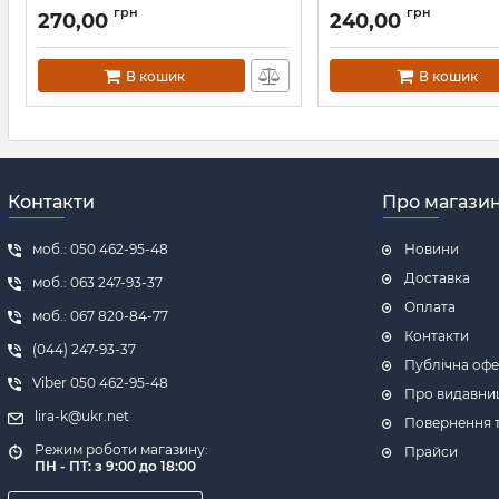
Артикул:
Л13253
Артикул:
Л13361
грн
грн
270,00
240,00
В кошик
В кошик
Контакти
Про магази
моб.: 050 462-95-48
Новини
Доставка
моб.: 063 247-93-37
Оплата
моб.: 067 820-84-77
Контакти
(044) 247-93-37
Публічна офе
Viber 050 462-95-48
Про видавни
lira-k@ukr.net
Повернення т
Режим роботи магазину:
Прайси
ПН - ПТ: з 9:00 до 18:00