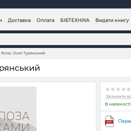
и
Доставка
Оплата
БІБТЕХНІКА
Видати книгу
 болю. Осип Турянський
урянський
Залишити ві
В наявності
Пере