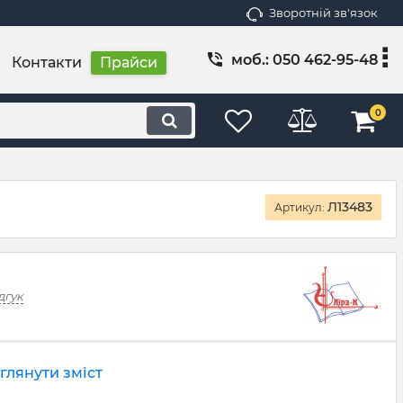
Зворотній зв'язок
моб.: 050 462-95-48
Контакти
Прайси
0
Л13483
Артикул:
дгук
глянути зміст