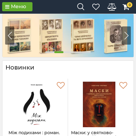
0
Меню
Новинки
Між подихами : роман.
Маски: у святково-
Т