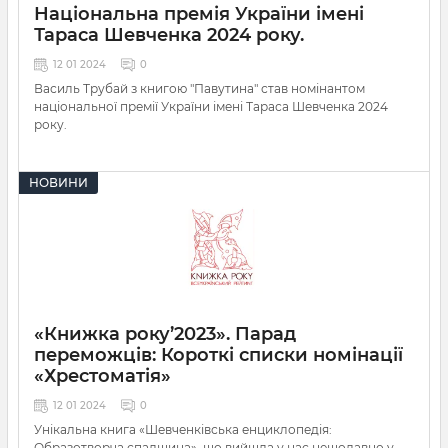
Національна премія України імені
Тараса Шевченка 2024 року.
12 01 2024
0
Василь Трубай з книгою "Павутина" став номінантом
національної премії України імені Тараса Шевченка 2024
року.
НОВИНИ
«Книжка року’2023». Парад
переможців: Короткі списки номінації
«Хрестоматія»
12 01 2024
0
Унікальна книга «Шевченківська енциклопедія:
Образотворча спадщина», що вийшла у нас нещодавно у