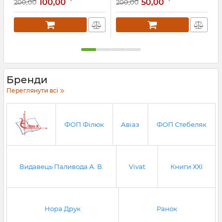
будинків (Абетка
100,00
50,00
200,00
200,00
3
управителя)
Артикул:
Л12014
Бренди
Переглянути всі
ФОП Філюк
Авіаз
ФОП Стебеляк
Видавець Паливода А. В.
Vivat
Книги ХХІ
Нора Друк
Ранок