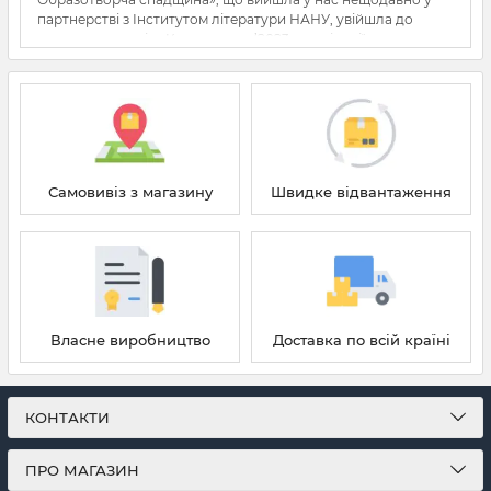
партнерстві з Інститутом літератури НАНУ, увійшла до
коротких списків «Книжка року’2023», номінації
«Хрестоматія».
http://bukvoid.com.ua/events/raityng/2024/01/11/080409.html
Самовивіз з магазину
Швидке відвантаження
Власне виробництво
Доставка по всій країні
КОНТАКТИ
ПРО МАГАЗИН