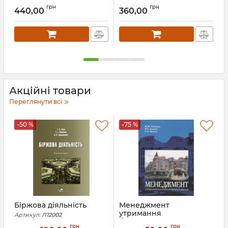
Артикул:
Л53506
грн
грн
440,00
360,00
А
Акційні товари
Переглянути всі
-50 %
-75 %
Біржова діяльність
Менеджмент
утримання
Артикул:
Л12002
багатоквартирних
А
грн
грн