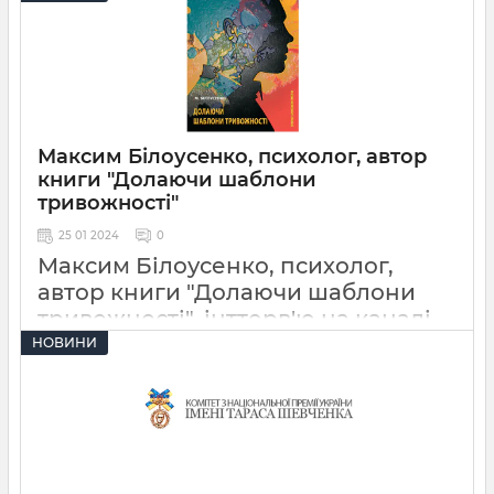
Максим Білоусенко, психолог, автор
книги "Долаючи шаблони
тривожності"
25 01 2024
0
Максим Білоусенко, психолог,
автор книги "Долаючи шаблони
тривожності", інттерв'ю на каналі
"Акценти"
НОВИНИ