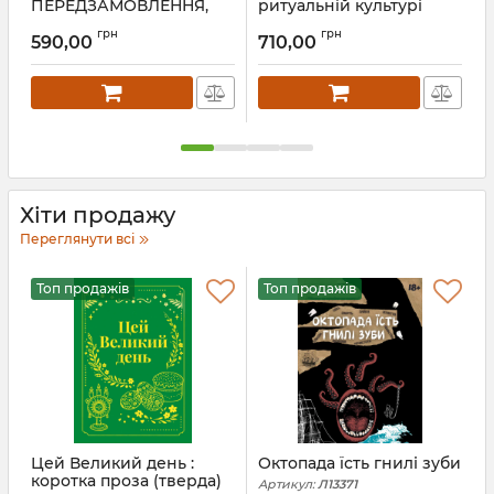
ПЕРЕДЗАМОВЛЕННЯ,
ритуальній культурі
європейців: етнологічні
п
Артикул:
Л13547
грн
грн
розвідки : монографія.
590,00
710,00
ПЕРЕДЗАМОВЛЕННЯ
Артикул:
Л13546
А
Хіти продажу
Переглянути всі
Топ продажів
Топ продажів
Цей Великий день :
Октопада їсть гнилі зуби
коротка проза (тверда)
і
Артикул:
Л13371