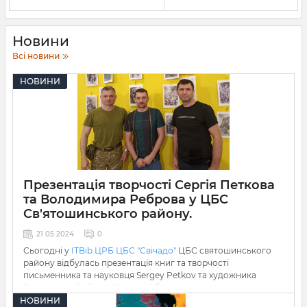
Новини
Всі новини
НОВИНИ
Презентація творчості Сергія Петкова
та Володимира Реброва у ЦБС
Св'ятошинського району.
21 05 2024
0
Сьогодні у
ITBib ЦРБ ЦБС "Свічадо"
ЦБС святошинського
району відбулась презентація книг та творчості
письменника та науковця Sergey Petkov та художника
Володимир Ребров
. На заході були представленні книги
видані
Ліра-К видавництво
НОВИНИ