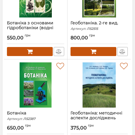
Ботаніка з основами
Геоботаніка. 2-ге вид.
гідроботаніки (водні
Артикул:
Л52515
рослини України)
грн
грн
(перевидання)
550,00
800,00
Артикул:
Л12934
Ботаніка
Геоботаніка: методичні
аспекти досліджень
Артикул:
Л52387
Артикул:
Л52400
грн
грн
650,00
375,00