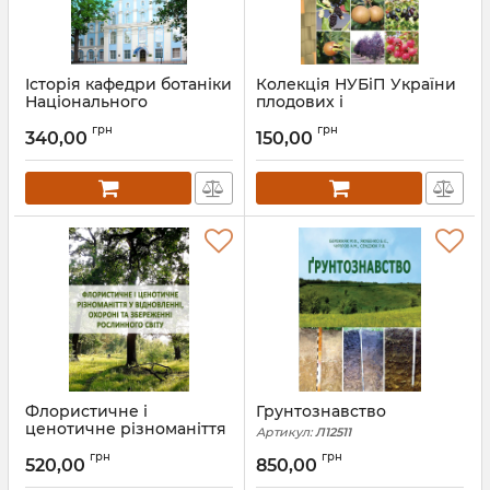
Історія кафедри ботаніки
Колекція НУБіП України
Національного
плодових і
університету
декоративних рослин
грн
грн
біоресурсів і
340,00
150,00
Артикул:
Л12488
природокористування
України (1898–2018 рр.)
Артикул:
Л12506
Флористичне і
Грунтознавство
ценотичне різноманіття
Артикул:
Л12511
у відновленні, охороні та
грн
грн
збереженні рослинного
520,00
850,00
світу