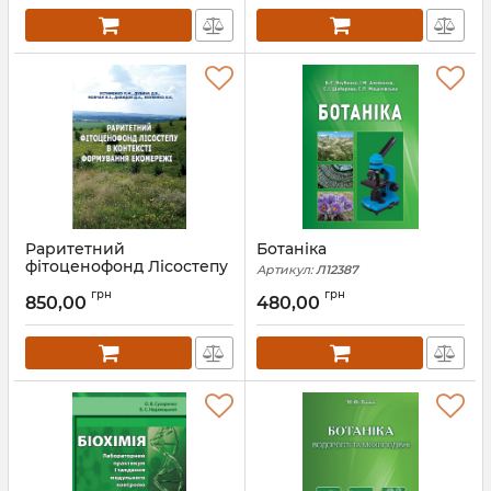
Артикул:
Л12468
Раритетний
Ботаніка
фітоценофонд Лісостепу
Артикул:
Л12387
в контексті формування
грн
грн
екомережі
850,00
480,00
Артикул:
Л12404