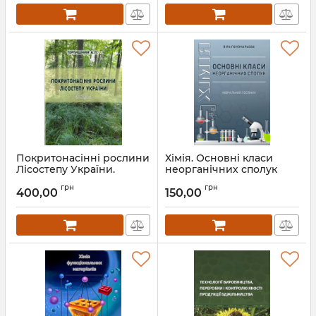
Покритонасінні рослини
Хімія. Основні класи
Лісостепу України.
неорганічних сполук
Частина 2
Артикул:
Л13053
грн
грн
400,00
150,00
Артикул:
Л13061