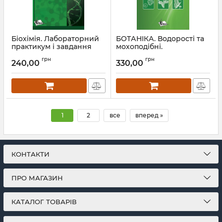
Біохімія. Лабораторний
БОТАНІКА. Водорості та
практикум і завдання
мохоподібні.
модульного контролю
Артикул:
Л12093
грн
грн
240,00
330,00
Артикул:
Л12130
1
2
все
вперед »
КОНТАКТИ
ПРО МАГАЗИН
КАТАЛОГ ТОВАРІВ