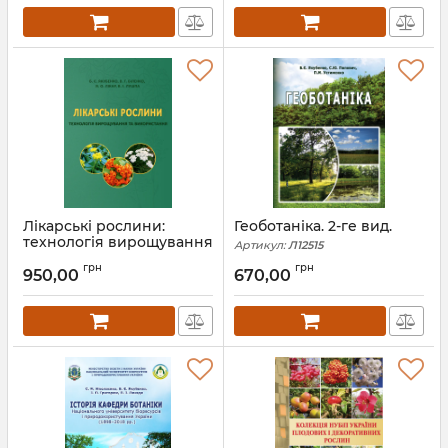
Лікарські рослини:
Геоботаніка. 2-ге вид.
технологія вирощування
Артикул:
Л12515
та використання:
грн
грн
підручник
950,00
670,00
Артикул:
Л12805