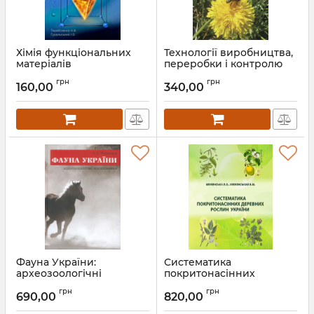
Хімія функціональних
Технології виробництва,
матеріалів
переробки і контролю
якості продукції
Артикул:
Л13052
грн
грн
бджільництва
160,00
340,00
Артикул:
Л13271
Фауна України:
Систематика
археозоологічні
покритонасінних
дослідження
деревних рослин
грн
грн
України
690,00
820,00
Артикул:
Ф00005
Артикул:
Л12950