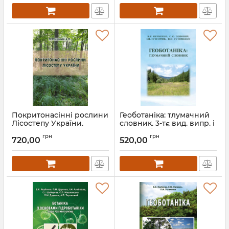
Покритонасінні рослини
Геоботаніка: тлумачний
Лісостепу України.
словник. 3-тє вид. випр. і
Частина 1
перероб.
грн
грн
720,00
520,00
Артикул:
Л12949
Артикул:
Л12935