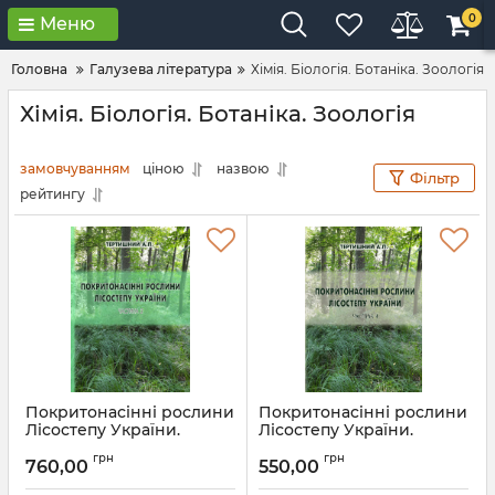
0
Меню
Головна
Галузева література
Хімія. Біологія. Ботаніка. Зоологія
Хімія. Біологія. Ботаніка. Зоологія
замовчуванням
ціною
назвою
Фільтр
рейтингу
Покритонасінні рослини
Покритонасінні рослини
Лісостепу України.
Лісостепу України.
Частина 3
Частина 4
грн
грн
760,00
550,00
Артикул:
Л13200
Артикул:
Л13456