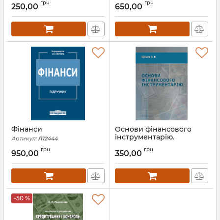
грн
грн
250,00
650,00
Артикул:
Л12594
Фінанси
Основи фінансового
інструментарію.
Артикул:
Л12444
Артикул:
Л12215
грн
грн
950,00
350,00
-50 %