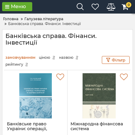
0
Меню
Головна
Галузева література
Банківська справа. Фінанси. Інвестиції
Банківська справа. Фінанси.
Інвестиції
замовчуванням
ціною
назвою
Фільтр
рейтингу
Банківське право
Міжнародна фінансова
України: операції,
система
розрахунки та безпека
Артикул:
Л13184