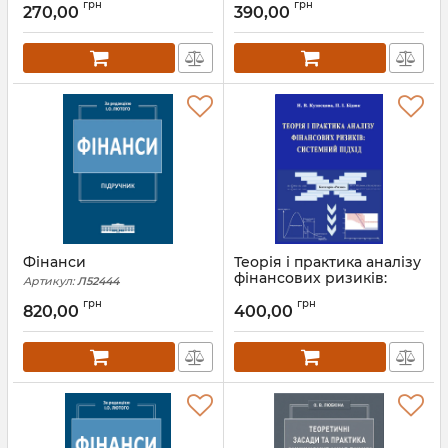
грн
грн
капіталу
270,00
390,00
Артикул:
Л13378
Фінанси
Теорія і практика аналізу
фінансових ризиків:
Артикул:
Л52444
системний підхід
грн
грн
820,00
400,00
Артикул:
Л12758