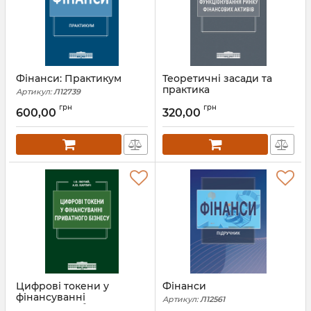
Фінанси: Практикум
Теоретичні засади та
практика
Артикул:
Л12739
функціонування ринку
грн
грн
фінансових активів
600,00
320,00
Артикул:
Л12714
Цифрові токени у
Фінанси
фінансуванні
Артикул:
Л12561
приватного бізнесу