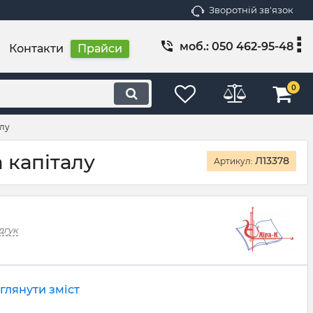
Зворотній зв'язок
моб.: 050 462-95-48
Контакти
Прайси
0
алу
 капіталу
Л13378
Артикул:
дгук
глянути зміст