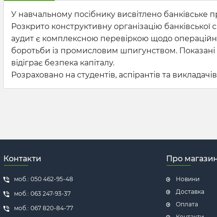
У навчальному посібнику висвітлено банківське пр
Розкрито конструктивну організацію банківської 
аудит є комплексною перевіркою щодо операційних
боротьби із промисловим шпигунством. Показані р
відіграє безпека капіталу.
Розраховано на студентів, аспірантів та викладачі
Контакти
Про магази
моб.: 050 462-95-48
Новини
Доставка
моб.: 063 247-93-37
Оплата
моб.: 067 820-84-77
Контакти