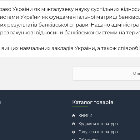
аво України як міжгалузеву науку суспільних відносин
системи України як фундаментальної матриці банківсь
 результатів банківської справи. Надано адміністра
озрахункові відносини банківської системи на терито
в вищих навчальних закладів України, а також співроб
Між
н
Каталог товарів
КНИГИ
Художня література
Галузева література
Бібтехніка