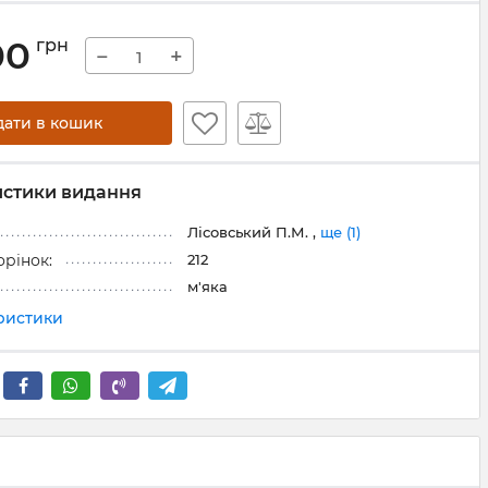
00
грн
−
+
дати в кошик
истики видання
Лісовський П.М. ,
ще (1)
212
орінок:
м'яка
еристики