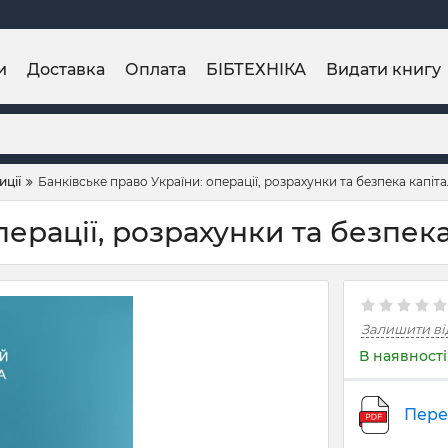
и
Доставка
Оплата
БІБТЕХНІКА
Видати книгу
иції
Банківське право України: операції, розрахунки та безпека капіт
перації, розрахунки та безпека
Залишити ві
В наявності
Пере