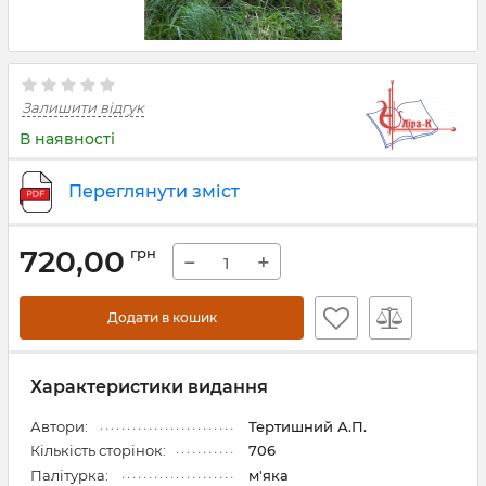
Залишити відгук
В наявності
Переглянути зміст
720,00
грн
−
+
Додати в кошик
Характеристики видання
Автори:
Тертишний А.П.
Кількість сторінок:
706
Палітурка:
м'яка