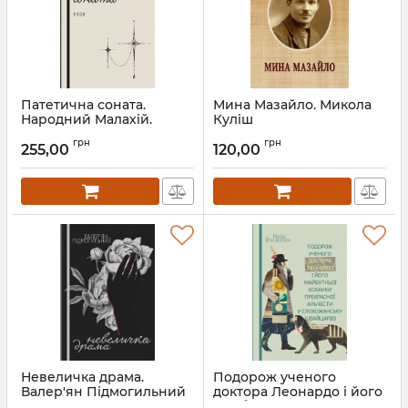
Патетична соната.
Мина Мазайло. Микола
Народний Малахій.
Куліш
Маклена Граса. Микола
Артикул:
Л13154
грн
грн
Куліш
255,00
120,00
Артикул:
Л13340
Невеличка драма.
Подорож ученого
Валер'ян Підмогильний
доктора Леонардо і його
майбутньої коханки