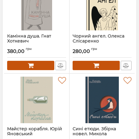
Камінна душа. Гнат
Чорний ангел. Олекса
Хоткевич
Слісаренко
Артикул:
Л13467
Артикул:
Л13403
грн
грн
380,00
280,00
Майстер корабля. Юрій
Сині етюди. Збірка
Яновський
новел. Микола
Хвильовий