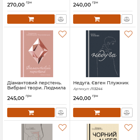
Артикул:
Л13253
грн
грн
прекрасної Альчести у
270,00
240,00
Слобожанську
Швайцарію. Майк
Йогансен
Артикул:
Л13375
Діамантовий перстень.
Недуга. Євген Плужник
Вибрані твори. Людмила
Артикул:
Л13244
Старицька-Черняхівська
грн
грн
245,00
240,00
Артикул:
Л13326