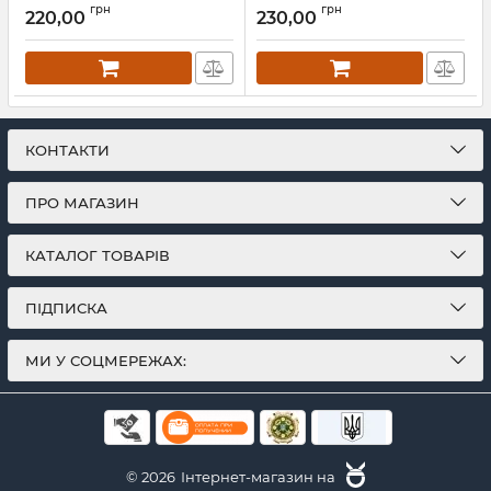
Артикул:
Л13327
грн
грн
220,00
230,00
Артикул:
Л13307
КОНТАКТИ
ПРО МАГАЗИН
КАТАЛОГ ТОВАРІВ
ПІДПИСКА
МИ У СОЦМЕРЕЖАХ:
© 2026
Інтернет-магазин на