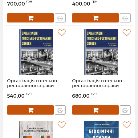
грн
грн
та практичні аспекти
700,00
400,00
Артикул:
Л52458
Артикул:
Л12683
Організація готельно-
Організація готельно-
ресторанної справи
ресторанної справи
Артикул:
Л52631
Артикул:
Л12631
грн
грн
540,00
680,00