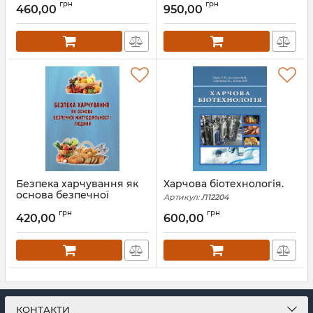
грн
грн
460,00
950,00
Артикул:
Л12458
Безпека харчування як
Харчова біотехнологія.
основа безпечної
Артикул:
Л12204
життєдіяльності людини
грн
грн
420,00
600,00
Артикул:
Л12378
КОНТАКТИ