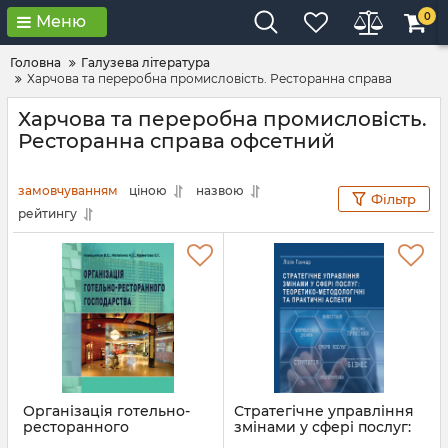
0
Меню
Головна
Галузева література
Харчова та переробна промисловість. Ресторанна справа
Харчова та переробна промисловість.
Ресторанна справа офсетний
замовчуванням
ціною
назвою
Фільтр
рейтингу
Організація готельно-
Стратегічне управління
ресторанного
змінами у сфері послуг:
господарства (м)
теоретико-методологічні