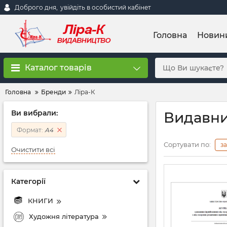
Доброго дня,
увійдіть в особистий кабінет
Головна
Новин
Каталог товарів
Головна
Бренди
Ліра-К
Ви вибрали:
Видавни
Формат:
А4
Сортувати по:
з
Очистити всі
Категорії
КНИГИ
Художня література