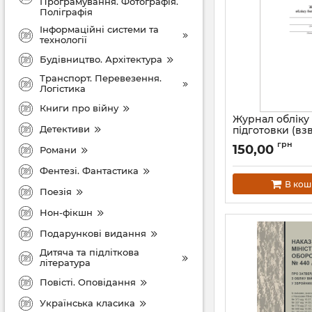
Програмування. Фотографія.
Поліграфія
Інформаційні системи та
технології
Будівництво. Архітектура
Транспорт. Перевезення.
Логістика
Книги про війну
Журнал обліку
Детективи
підготовки (взв
батарея, батал
грн
150,00
Романи
дивізіон), 6 ро
Артикул:
В00А5Ж6
Фентезі. Фантастика
В кош
Поезія
Нон-фікшн
Подарункові видання
Дитяча та підліткова
література
Повісті. Оповідання
Українська класика