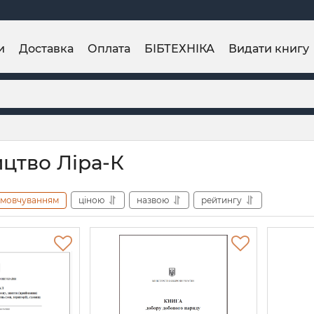
и
Доставка
Оплата
БІБТЕХНІКА
Видати книгу
цтво Ліра-К
амовчуванням
ціною
назвою
рейтингу