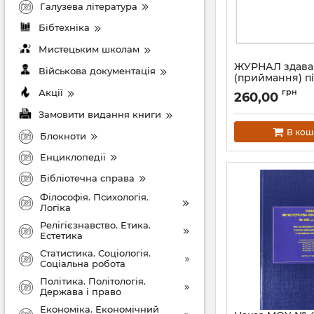
Галузева література
Бібтехніка
Мистецьким школам
ЖУРНАЛ здава
Військова документація
(приймання) пі
зняття (прийма
Акції
грн
260,00
охорони режи
приміщень (зон,
Замовити видання книги
сховищ
В кош
Блокноти
Артикул:
В00А4Ж11
Енциклопедії
Бібліотечна справа
Філософія. Психологія.
Логіка
Релігієзнавство. Етика.
Естетика
Статистика. Соціологія.
Соціальна робота
Політика. Політологія.
Держава і право
Економіка. Економічний