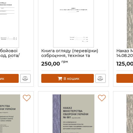
 бойової
Книга огляду (перевірки)
Наказ 
од, рота/
озброєння, техніки та
14.08.2
ьйон/
боєприпасів роти. Додаток 11
Положе
грн
250,00
125,0
зділів
до Статуту внутрішньої
в Мініс
служби (стаття 112)
Україн
обчисл
Артикул:
В11А4011
ик
В кошик
для пр
військ
забезп
виплата
з війсь
Збройн
членів 
Артикул: