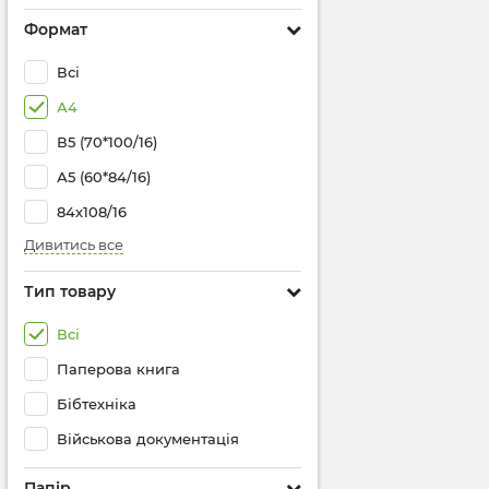
Формат
Всі
А4
В5 (70*100/16)
А5 (60*84/16)
84х108/16
Дивитись все
Тип товару
Всі
Паперова книга
Бібтехніка
Військова документація
Папір