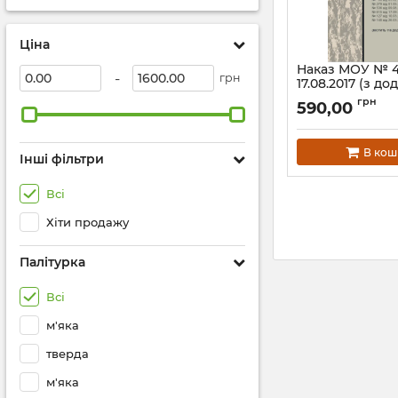
Ціна
Наказ МОУ № 4
-
грн
17.08.2017 (з д
Інструкція з об
грн
590,00
військового ма
останніми змін
26.03.2026)
В кош
Інші фільтри
Артикул:
Н440МОУ
Всі
Хіти продажу
Палітурка
Всі
м'яка
тверда
м'яка