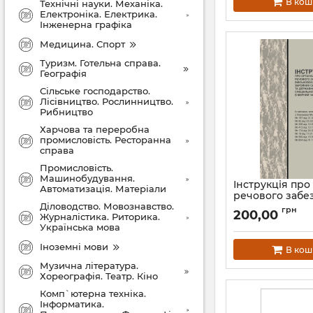
В кош
змінами від 10.
Технічні науки. Механіка.
Електроніка. Електрика.
Артикул:
Н300МОУ
Інженерна графіка
Медицина. Спорт
Туризм. Готельна справа.
Географія
Сільське господарство.
Лісівництво. Рослинництво.
Рибництво
Харчова та переробна
промисловість. Ресторанна
справа
Промисловість.
Машинобудування.
Інструкція про
Автоматизація. Матеріали
речового забе
Діловодство. Мовознавство.
військовослуж
грн
200,00
Журналістика. Риторика.
Збройних Сил 
Українська мова
Державної спе
служби трансп
Іноземні мови
В кош
мирний час та
період (Наказ 
Музична література.
Хореографія. Театр. Кіно
Артикул:
І232МОУ
Комп`ютерна техніка.
Інформатика.