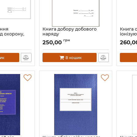
ння
Книга добору добового
Книга 
д охорону,
наряду
іонізу
ння) з-під
випром
грн
250,00
260,0
мних
97
 території),
Артикул:
ик
В кошик