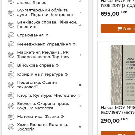
Наказ МОУ № 4
аналіз. Бізнес
17.08.2017 (з до
Бухгалтерський облік та
тверда обклад
грн
695,00
аудит. Податки. Контролінг
Інструкція з об
військового ма
Банківська справа. Фінанси.
останніми змін
Інвестиції
В кош
26.03.2026)
Страхування
Артикул:
Н440МОУ
Менеджмент. Управління
Маркетинг. Реклама . PR.
Товарознавство. Торгівля
Військова справа
Юридична література
Педагогіка. Освітні
технології
Історія. Культура. Мистецтво
Екологія. Охорона праці.
Наказ МОУ №30
Бжд. Кліматологя
16.07.1997 (міс
Математика. Фізика
— Про затвер
грн
290,00
Положення про
Хімія. Біологія. Ботаніка.
(корабельне) 
Зоологія
Збройних Сил У