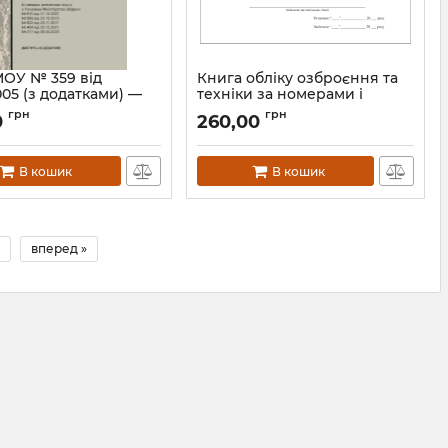
МОУ № 359 від
Книга обліку озброєння та
005 (з додатками) —
техніки за номерами і
ція про організацію
технічним станом. Додаток
грн
грн
0
260,00
 зберігання і видачі
13
ької зброї та
Артикул:
В4А4013
пасів у Збройних
В кошик
В кошик
України
Н359МОУ
вперед »