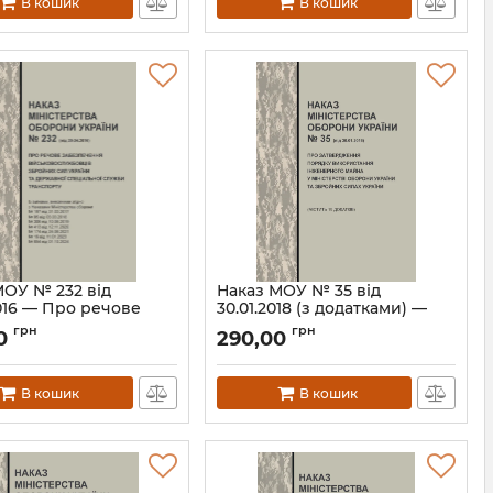
В кошик
В кошик
Н560МОУ
МОУ № 232 від
Наказ МОУ № 35 від
016 — Про речове
30.01.2018 (з додатками) —
ечення
Порядок використання
грн
грн
0
290,00
овослужбовців
інженерного майна у
их Сил України та
Міністерстві оборони
ної спеціальної
України та Збройних Силах
В кошик
В кошик
 транспорту
України
Н232МОУ
Артикул:
Н035МОУ