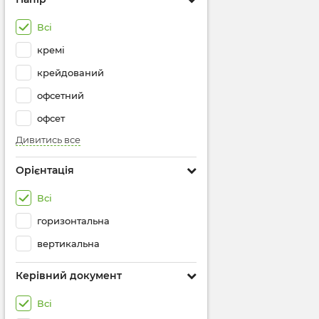
Всі
кремі
крейдований
офсетний
офсет
Дивитись все
Орієнтація
Всі
горизонтальна
вертикальна
Керівний документ
Всі