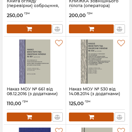
Книга огляду
КНИЖКА зовнішнього
(перевірки) озброєння,
пілота (оператора)
техніки та боєприпасів
безпілотних авіаційних
грн
грн
роти. Додаток 11 до
комплексів (БПЛА).
250,00
200,00
Статуту внутрішньої
Додаток 4
служби (стаття 112)
Артикул:
В7А5004
Артикул:
В11А4011
Наказ МОУ № 661 від
Наказ МОУ № 530 від
08.12.2016 (з додатками)
14.08.2014 (з додатками)
— Про затвердження
— Положення про
грн
грн
Правил виконання
організацію в
110,00
125,00
польотів безпілотними
Міністерстві оборони
авіаційними
України роботи з
комплексами державної
обчислення вислуги
авіації України
років для призначення
пенсій
Артикул:
Н661МОУ
військовослужбовцям і