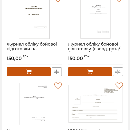
Журнал обліку бойової
Журнал обліку бойової
підготовки на
підготовки (взвод, рота/
навчальний рік (9
батарея, батальйон/
грн
грн
розділів)
дивізіон), 6 розділів
150,00
150,00
Артикул:
В00А5Ж9
Артикул:
В00А5Ж6