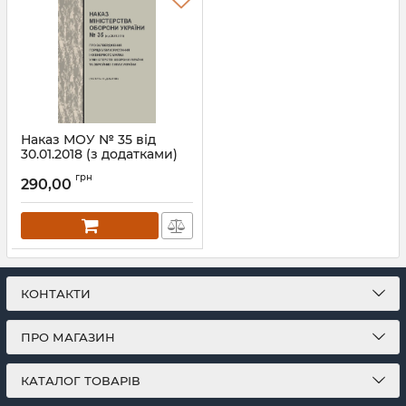
Артикул:
Н170МОУ
Артикул:
Н081МОУ
Наказ МОУ № 35 від
30.01.2018 (з додатками)
— Порядок
грн
використання
290,00
інженерного майна у
Міністерстві оборони
України та Збройних
Силах України
Артикул:
Н035МОУ
КОНТАКТИ
ПРО МАГАЗИН
КАТАЛОГ ТОВАРІВ