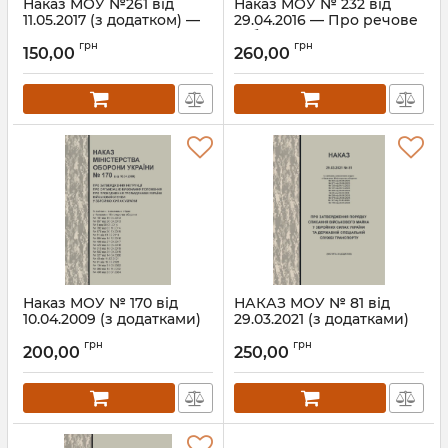
Наказ МОУ №261 від
Наказ МОУ № 232 від
11.05.2017 (з додатком) —
29.04.2016 — Про речове
Порядок постачання
забезпечення
грн
грн
медичного майна
військовослужбовців
150,00
260,00
Збройним Силам
Збройних Сил України
України в мирний час
та Державної
спеціальної служби
Артикул:
Н261МОУ
транспорту
Артикул:
Н232МОУ
Наказ МОУ № 170 від
НАКАЗ МОУ № 81 від
10.04.2009 (з додатками)
29.03.2021 (з додатками)
— Інструкція про
— Про затвердження
грн
грн
організацію виконання
Порядку списання
200,00
250,00
Положення про
військового майна у
проходження
Збройних Силах України
громадянами України
та Державній
військової служби у
спеціальній службі
Збройних Силах України
транспорту (зі змінами
від від 26.03.2026)