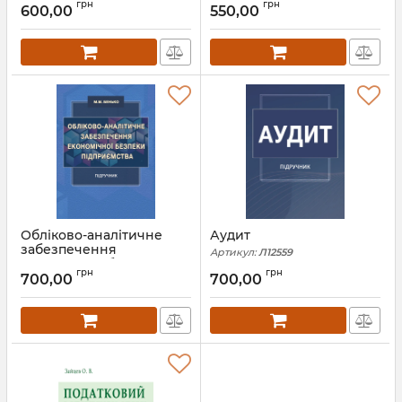
грн
грн
підприємства: підручник
600,00
550,00
Артикул:
Л12833
Обліково-аналітичне
Аудит
забезпечення
Артикул:
Л12559
економічної безпеки
грн
грн
підприємства: підручник
700,00
700,00
Артикул:
Л52833