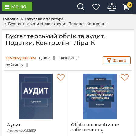
0
Меню
Головна
Галузева література
Бухгалтерський облік та аудит. Податки. Контролінг
Бухгалтерський облік та аудит.
Податки. Контролінг Ліра-К
замовчуванням
ціною
назвою
Фільтр
рейтингу
Аудит
Обліково-аналітичне
забезпечення
Артикул:
Л52559
економічної безпеки