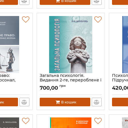
ик
В кошик
раво:
Загальна психологія.
Психоло
рсонал,
Видання 2-ге, перероблене і
Підручн
доповнене
перероб
грн
700,00
420,0
Артикул:
Л13413
Артикул:
ик
В кошик