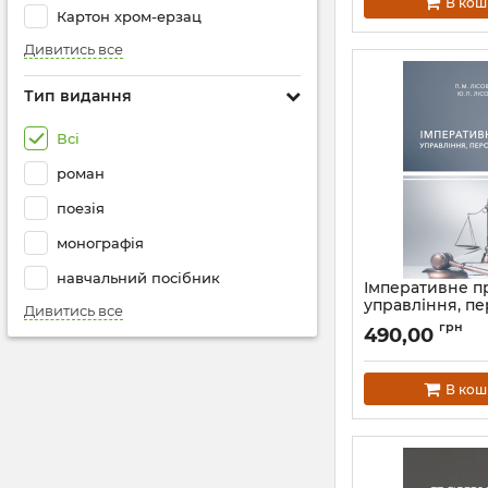
В кош
Картон хром-ерзац
Дивитись все
Тип видання
Всі
роман
поезія
монографія
навчальний посібник
Імперативне п
управління, пе
Дивитись все
безпека
грн
490,00
Артикул:
Л13392
В кош