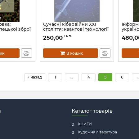
овка:
Сучасні кібервійни ХХІ
Інформ
ілецької зброї
століття: квантові технології
україн
го
громад
Артикул:
Л13226
грн
250,00
480,0
 стрільби та
в умова
вила стрільби
ґенеза
стійкос
ик
В кошик
науков
моногр
Артикул:
« назад
1
...
4
5
6
.
н
Каталог товарів
КНИГИ
Художня література