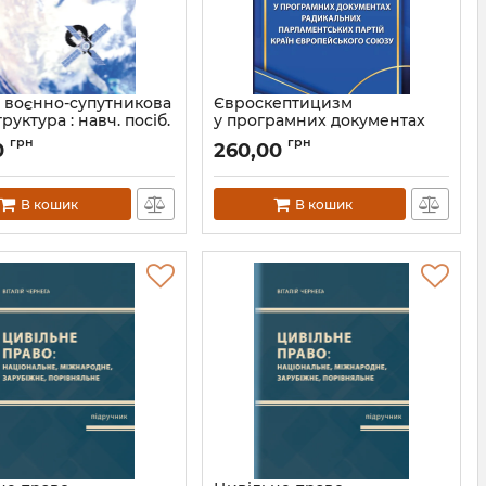
а воєнно-супутникова
Євроскептицизм
руктура : навч. посіб.
у програмних документах
ський П.М., Лісовська
радикальних
грн
грн
0
260,00
парламентських партій
країн Європейського Союзу
Л13341
Артикул:
Л13362
В кошик
В кошик