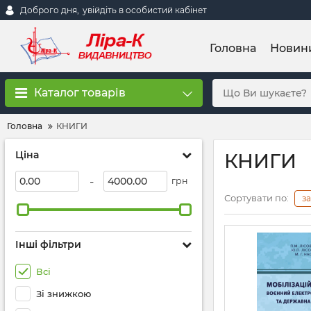
Доброго дня,
увійдіть в особистий кабінет
Головна
Новин
Каталог товарів
Головна
КНИГИ
Ціна
КНИГИ
-
грн
Сортувати по:
з
Інші фільтри
Всі
Зі знижкою