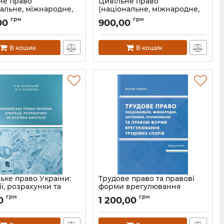
не право
Цивільне право
нальне, міжнародне,
(національне, міжнародне,
жне, порівняльне)
зарубіжне, порівняльне)
грн
грн
00
900,00
а перша
Частина перша
Л53366
Артикул:
Л13366
В кошик
В кошик
ьке право України:
Трудове право та правові
ї, розрахунки та
форми врегулювання
 капіталу
трудових спорів
грн
грн
0
1 200,00
(національне, міжнародне,
Л13378
зарубіжне, порівняльне)
Артикул:
Л53367