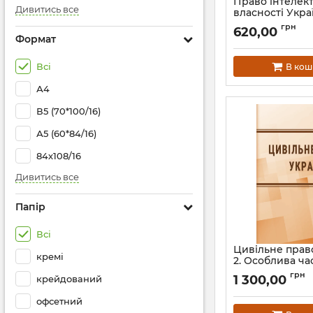
Право інтелект
Дивитись все
власності Укра
Артикул:
Л13345
грн
620,00
Формат
Всі
В кош
А4
В5 (70*100/16)
А5 (60*84/16)
84х108/16
Дивитись все
Папір
Всі
Цивільне право 
кремі
2. Особлива ча
Підручник. Вид
грн
1 300,00
крейдований
Артикул:
Л13416
офсетний