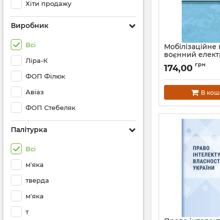
Хіти продажу
Виробник
Всі
Мобілізаційне 
воєнний елек
Ліра-К
реєстр та дер
грн
174,00
таємниця : навч
ФОП Філюк
Лісовський П.М
Ю.П.
Авіаз
В кош
Артикул:
Л13342
ФОП Стебеляк
Палітурка
Всі
м'яка
тверда
м'яка
т