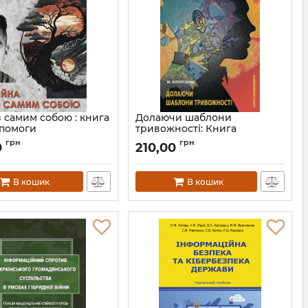
з самим собою : книга
Долаючи шаблони
помоги
тривожності: Книга
самодопомоги
Л13225
грн
грн
0
210,00
Артикул:
Л13215
В кошик
В кошик