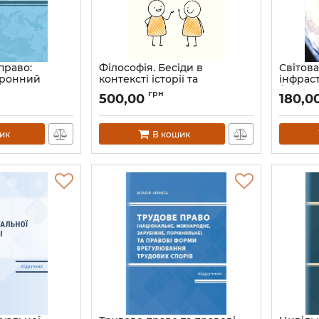
право:
Філософія. Бесіди в
Світов
тронний
контексті історії та
інфраст
жавна
сучасності
/ Лісов
грн
500,00
180,0
. посіб.
(передзамовлення)
Ю.П.
., Лісовська
Артикул:
Л13472
Артикул:
ик
В кошик