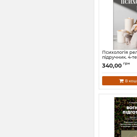
Психологія релі
підручник. 4-те
переробл., доп
грн
340,00
Артикул:
Л13398
В кош