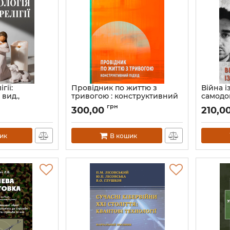
гії:
Провідник по життю з
Війна і
 вид.,
тривогою : конструктивний
самодо
овн.
підхід. 2-ге видання,
Артикул:
грн
300,00
210,0
переробл. і доп.
Артикул:
Л13386
ик
В кошик