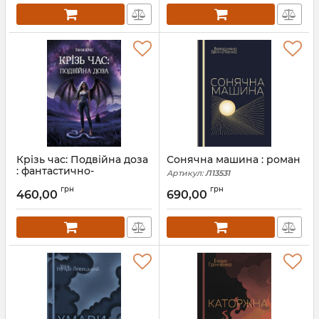
Крізь час: Подвійна доза
Сонячна машина : роман
: фантастично-
Артикул:
Л13531
пригодницький роман
грн
грн
460,00
690,00
Артикул:
Л13535