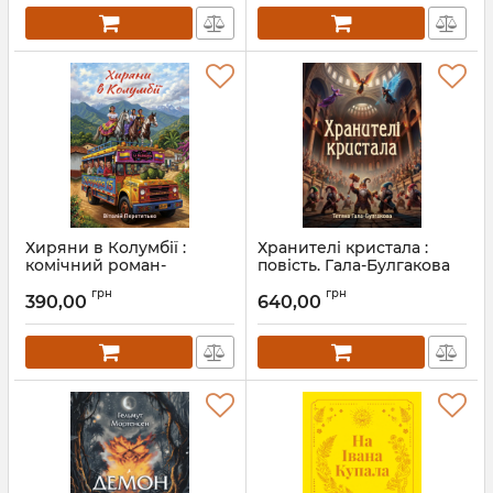
Хиряни в Колумбії :
Хранителі кристала :
комічний роман-
повість. Гала-Булгакова
травелог. Серія «Хиряни
Тетяна
грн
грн
в мандрах» ; кн. 1
390,00
640,00
Артикул:
Л13522
Артикул:
Л13523