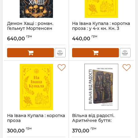
Демон Хащі : роман.
На Івана Купала : коротка
Гельмут Мортенсен
проза : у 4-х кн. Кн. 3
(тверда)
Артикул:
Л13521
грн
грн
640,00
440,00
Артикул:
Л53525
На Івана Купала : коротка
Вільна від радості.
проза
Аритмічне буття:
рефлексії переселенки :
Артикул:
Л13525
грн
грн
роман
300,00
370,00
Артикул:
Л13517