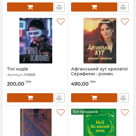
Тіні кодів
Афганський кут крилатої
Серафими : роман.
Артикул:
Л13505
Плотникова Раїса
грн
грн
200,00
490,00
Артикул:
Л13504
Топ продажів