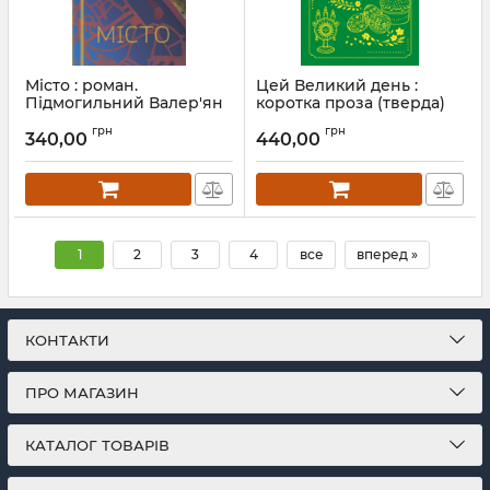
Місто : роман.
Цей Великий день :
Підмогильний Валер'ян
коротка проза (тверда)
Артикул:
Л13503
Артикул:
Л53506
грн
грн
340,00
440,00
1
2
3
4
все
вперед »
КОНТАКТИ
ПРО МАГАЗИН
КАТАЛОГ ТОВАРІВ