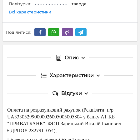
Палітурка:
тверда
Всі характеристики
Поділитися:
Опис
Характеристики
Відгуки
Оплата на розрахунковий рахунок (Р
еквізити: п/р
UA333052990000026005005005804 у банку АТ КБ
"ПРИВАТБАНК",
ФОП Зарицький Віталій Іванович
ЄДРПОУ 2827911054
);
Післяплата на відділенні Нової пошти;