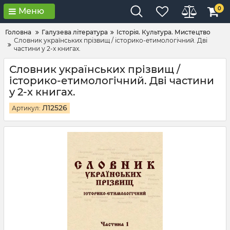
0
Меню
Головна
Галузева література
Історія. Культура. Мистецтво
Словник українcьких прізвищ / історико-етимологічний. Дві
частини у 2-х книгах.
Словник українcьких прізвищ /
історико-етимологічний. Дві частини
у 2-х книгах.
Л12526
Артикул: