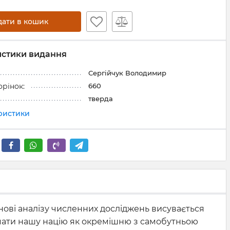
дати в кошик
истики видання
Сергійчук Володимир
660
орінок:
тверда
еристики
снові аналізу численних досліджень висувається
риймати нашу націю як окремішню з самобутньою