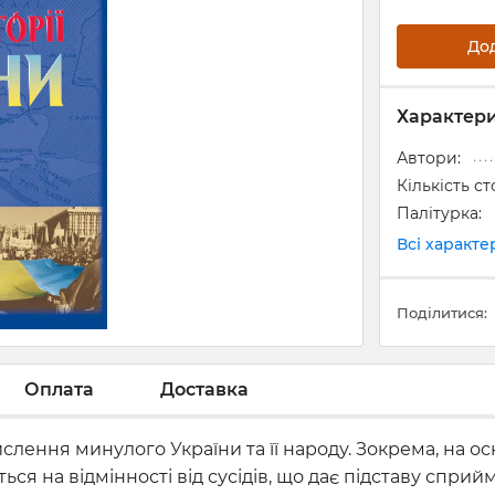
До
Характер
Автори:
Кількість ст
Палітурка:
Всі характ
Поділитися:
Оплата
Доставка
слення минулого України та її народу. Зокрема, на о
ться на відмінності від сусідів, що дає підставу сп