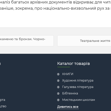
ліз багатьох архівних документів відкриває для читача
раніше, зокрема, про національно-визвольний рух за 
 каменю та бронзи. Чорно-
Театральне життя 
н
Каталог товарів
КНИГИ
Художня література
Галузева література
Бібтехніка
рта
Мистецьким школам
цтво
Дивитись все