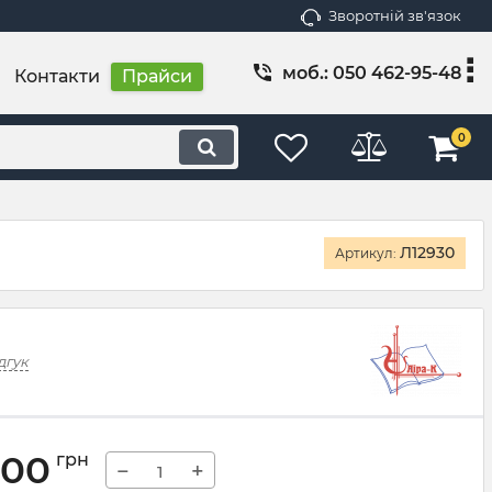
Зворотній зв'язок
моб.: 050 462-95-48
Контакти
Прайси
0
Л12930
Артикул:
дгук
,00
грн
−
+