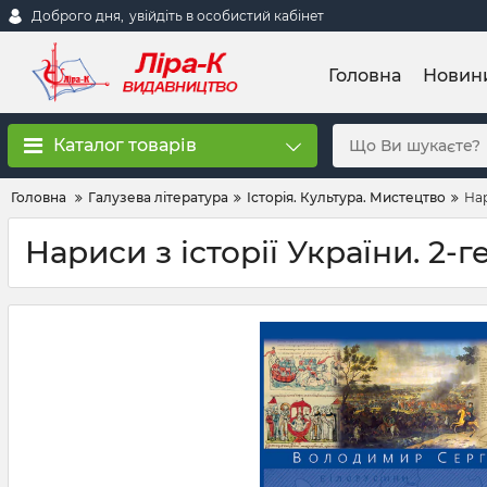
Доброго дня,
увійдіть в особистий кабінет
Головна
Новин
Каталог товарів
Головна
Галузева література
Історія. Культура. Мистецтво
Нар
Нариси з історії України. 2-г