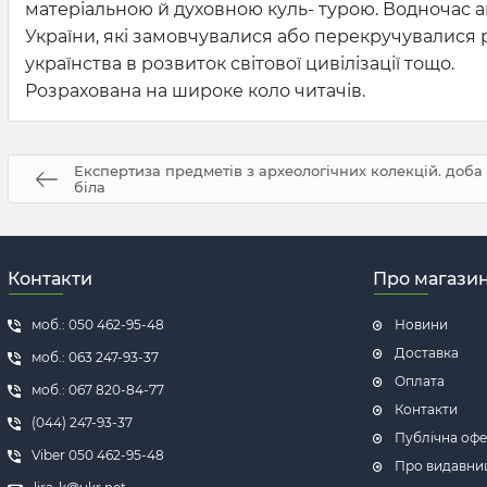
матеріальною й духовною куль- турою. Водночас ана
України, які замовчувалися або перекручувалися 
українства в розвиток світової цивілізації тощо.
Розрахована на широке коло читачів.
Експертиза предметів з археологічних колекцій. доба
біла
Контакти
Про магази
моб.: 050 462-95-48
Новини
Доставка
моб.: 063 247-93-37
Оплата
моб.: 067 820-84-77
Контакти
(044) 247-93-37
Публічна офе
Viber 050 462-95-48
Про видавни