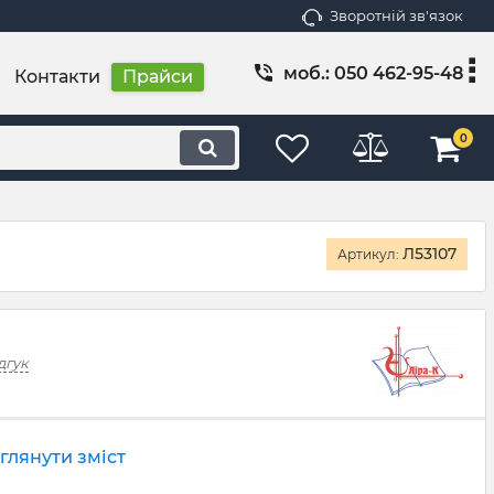
Зворотній зв'язок
моб.: 050 462-95-48
Контакти
Прайси
0
Л53107
Артикул:
дгук
глянути зміст