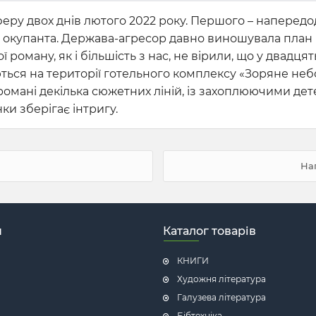
еру двох днів лютого 2022 року. Першого – наперед
ога окупанта. Держава-агресор давно виношувала пла
ої роману, як і більшість з нас, не вірили, що у двадц
ються на території готельного комплексу «Зоряне не
романі декілька сюжетних ліній, із захоплюючими дете
нки зберігає інтригу.
На
н
Каталог товарів
КНИГИ
Художня література
Галузева література
Бібтехніка