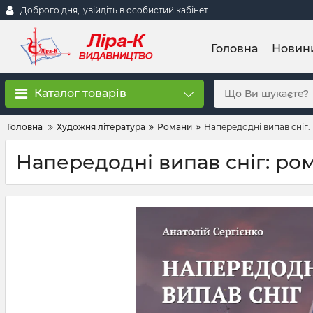
Доброго дня,
увійдіть в особистий кабінет
Головна
Новин
Каталог товарів
Головна
Художня література
Романи
Напередодні випав сніг:
Напередодні випав сніг: ро