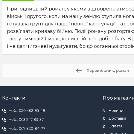
Пригодницький роман, у якому відтворено атмосф
військ, і другого, коли на нашу землю ступила н
готувала ґрунт для нашої повної капітуляції. Та гер
розв’язати криваву бійню. Події роману розгорта
твору Тимофій Сивак, колишній воїн добробату. В 
і не дає читачеві нудьгувати, бо до останньої сторі
Характерник: роман
Контакти
Про магази
моб.: 050 462-95-48
Новини
Доставка
моб.: 063 247-93-37
Оплата
моб.: 067 820-84-77
Контакти