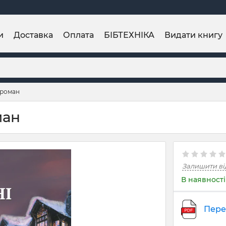
и
Доставка
Оплата
БІБТЕХНІКА
Видати книгу
 роман
ман
Залишити ві
В наявності
Пере