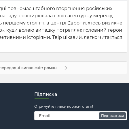
одні повномасштабного вторгнення російських
н нападу, розширювала свою агентурну мережу,
ять першому столітті, в центрі Європи, хтось ризикне
бо», куди волею випадку потрапляє головний герой
ктивними історіями. Твір цікавий, легко читається
передодні випав сніг: роман
Підписка
Отримуйте тільки корисні статті!
Підписатися