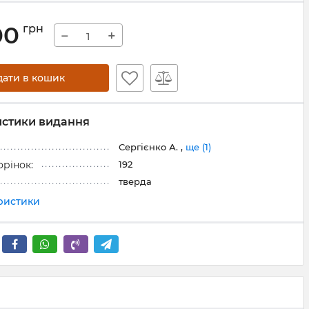
00
грн
−
+
дати в кошик
истики видання
Сергієнко А. ,
ще (1)
192
орінок:
тверда
еристики