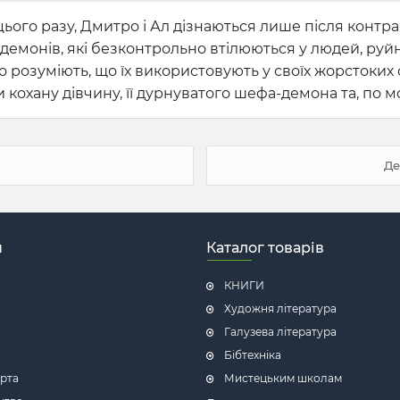
о цього разу, Дмитро і Ал дізнаються лише після конт
демонів, які безконтрольно втілюються у людей, руйн
о розуміють, що їх використовують у своїх жорстоких 
кохану дівчину, її дурнуватого шефа-демона та, по м
Де
н
Каталог товарів
КНИГИ
Художня література
Галузева література
Бібтехніка
рта
Мистецьким школам