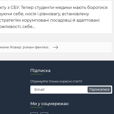
ракту з СБУ. Тепер студенти-медики мають боротися
уючи себе, носія і рівновагу, встановлену
стратегіях корумповані посадовці й адаптовані
ожливості, себе…
моне Ясвир: роман-фентезі.
Підписка
Отримуйте тільки корисні статті!
Підписатися
Ми у соцмережах: