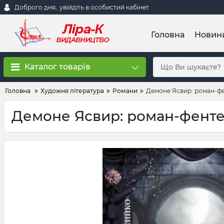
Доброго дня,
увійдіть в особистий кабінет
Головна
Новин
Каталог товарів
Головна
Художня література
Романи
Демоне Ясвир: роман-фе
Демоне Ясвир: роман-фентез