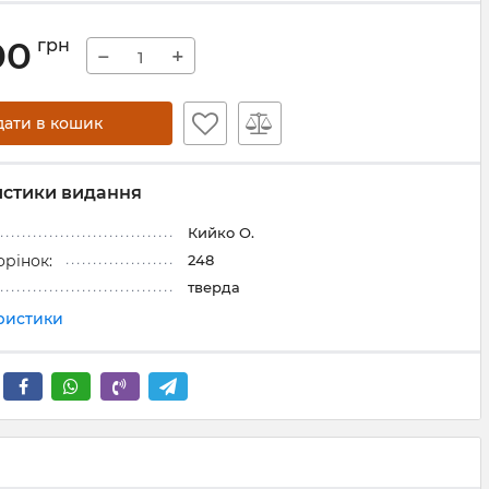
00
грн
−
+
дати в кошик
истики видання
Кийко О.
248
орінок:
тверда
еристики