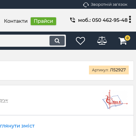
Зворотній зв'язок
моб.: 050 462-95-48
Контакти
Прайси
0
Л52927
Артикул:
дгук
глянути зміст