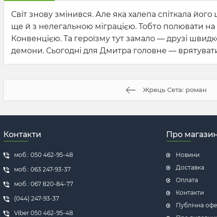
Світ знову змінився. Але яка халепа спіткала йог
ще й з нелегальною міграцією. Тобто полювати на 
Конвенцією. Та героїзму тут замало — друзі швидк
демони. Сьогодні для Дмитра головне — врятувати 
Жрець Сета: роман
Контакти
Про магази
моб.: 050 462-95-48
Новини
Доставка
моб.: 063 247-93-37
Оплата
моб.: 067 820-84-77
Контакти
(044) 247-93-37
Публічна офе
Viber 050 462-95-48