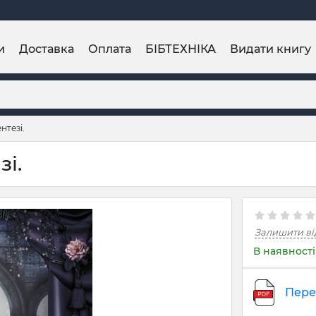
и
Доставка
Оплата
БІБТЕХНІКА
Видати книгу
нтезі.
і.
Залишити ві
В наявності
Пере