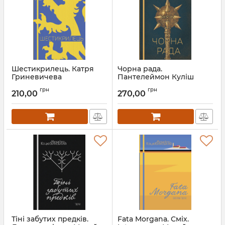
Шестикрилець. Катря
Чорна рада.
Гриневичева
Пантелеймон Куліш
Артикул:
Л13338
Артикул:
Л13470
грн
грн
210,00
270,00
Тіні забутих предків.
Fata Morgana. Сміх.