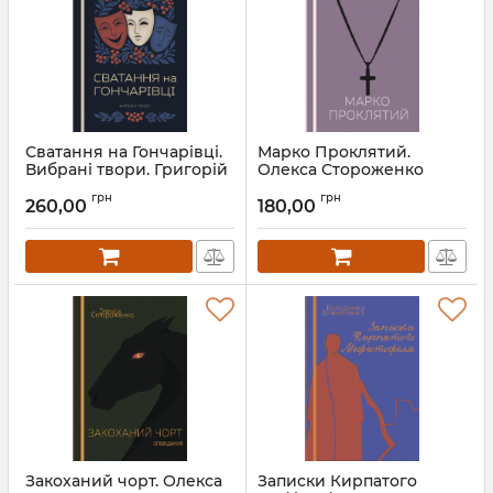
Сватання на Гончарівці.
Марко Проклятий.
Вибрані твори. Григорій
Олекса Стороженко
Квітка-Основ'яненко
Артикул:
Л13359
грн
грн
260,00
180,00
Артикул:
Л13454
Закоханий чорт. Олекса
Записки Кирпатого