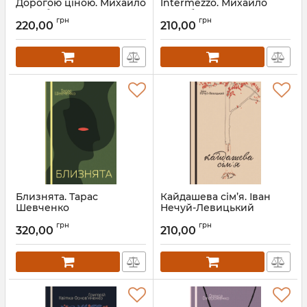
Дорогою ціною. Михайло
Intermezzo. Михайло
Коцюбинський
Коцюбинський
грн
грн
220,00
210,00
Артикул:
Л13305
Артикул:
Л13274
Близнята. Тарас
Кайдашева сім’я. Іван
Шевченко
Нечуй-Левицький
Артикул:
Л13360
Артикул:
Л13254
грн
грн
320,00
210,00