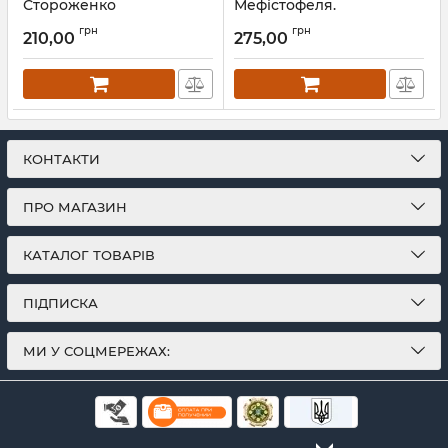
Стороженко
Мефістофеля.
Володимир Винниченко
Артикул:
Л13339
грн
грн
210,00
275,00
Артикул:
Л13255
КОНТАКТИ
ПРО МАГАЗИН
КАТАЛОГ ТОВАРІВ
ПІДПИСКА
МИ У СОЦМЕРЕЖАХ: