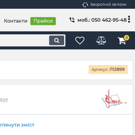
Зворотній зв'язок
моб.: 050 462-95-48
Контакти
Прайси
0
Л12899
Артикул:
дгук
глянути зміст