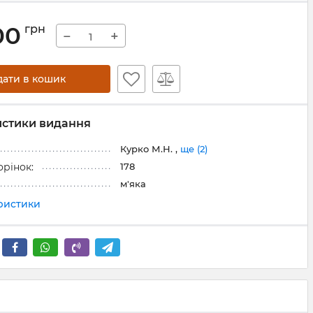
00
грн
−
+
дати в кошик
истики видання
Курко М.Н. ,
ще (2)
178
орінок:
м'яка
еристики