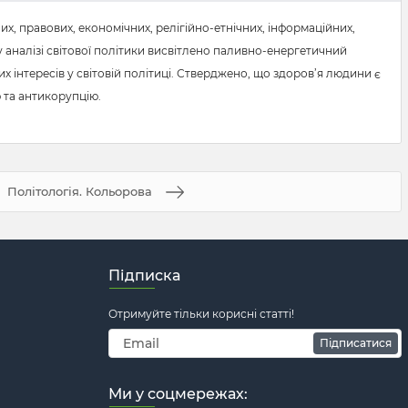
х, правових, економічних, релігійно-етнічних, інформаційних,
у аналізі світової політики висвітлено паливно-енергетичний
 інтересів у світовій політиці. Стверджено, що здоров’я людини є
 та антикорупцію.
Політологія. Кольорова
Підписка
Отримуйте тільки корисні статті!
Підписатися
Ми у соцмережах: