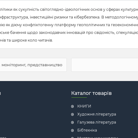
ітики як сукупність світоглядно-ідеологічних основ у сферах культурни
інфраструктура, інвестиційні ризики та кібербезпека. В методологічном
ію як діючу конфліктогенну платформу геополітичних та геоекономічних
орське бачення щодо законодавчих інновацій про свідомість, спекуляцію
чів та широке коло читачів.
, моніторинг, представництво
н
Каталог товарів
КНИГИ
Художня література
Галузева література
Бібтехніка