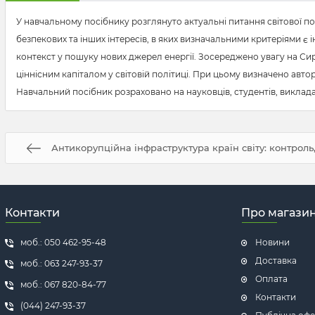
У навчальному посібнику розглянуто актуальні питання світової пол
безпекових та інших інтересів, в яких визначальними критеріями є 
контекст у пошуку нових джерел енергії. Зосереджено увагу на Сир
ціннісним капіталом у світовій політиці. При цьому визначено авт
Навчальний посібник розраховано на науковців, студентів, виклада
Антикорупційна інфраструктура країн світу: контроль
Контакти
Про магази
моб.: 050 462-95-48
Новини
Доставка
моб.: 063 247-93-37
Оплата
моб.: 067 820-84-77
Контакти
(044) 247-93-37