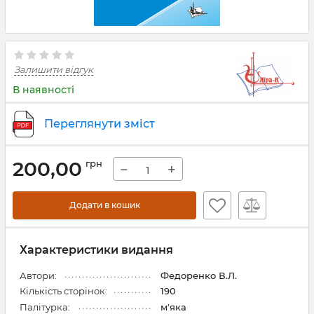
Залишити відгук
В наявності
Переглянути зміст
200,00
грн
−
+
Додати в кошик
Характеристики видання
Автори:
Федоренко В.Л.
Кількість сторінок:
190
Палітурка:
м'яка