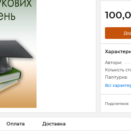
100,
До
Характер
Автори:
Кількість ст
Палітурка:
Всі характ
Поділитися:
Оплата
Доставка