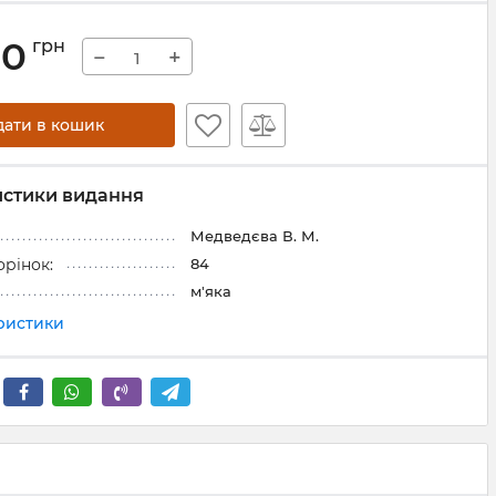
00
грн
−
+
дати в кошик
истики видання
Медведєва В. М.
84
орінок:
м'яка
еристики