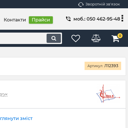
Зворотній зв'язок
моб.: 050 462-95-48
Контакти
Прайси
0
Л12393
Артикул:
дгук
глянути зміст