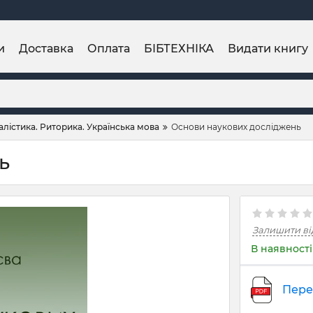
и
Доставка
Оплата
БІБТЕХНІКА
Видати книгу
лістика. Риторика. Українська мова
Основи наукових досліджень
ь
Залишити ві
В наявності
Пере