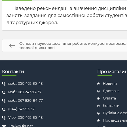
Наведено рекомендації з вивчення дисципліни «
занять, завдання для самостійної роботи студент
літературних джерел.
Основи науково-дослідної роботи: конкурентоспромож
творчої діяльності
Контакти
Про магази
моб.: 050 462-95-48
Новини
Доставка
моб.: 063 247-93-37
Оплата
моб.: 067 820-84-77
Контакти
(044) 247-93-37
Публічна офе
Viber 050 462-95-48
Про видавни
lira-k@ukr.net