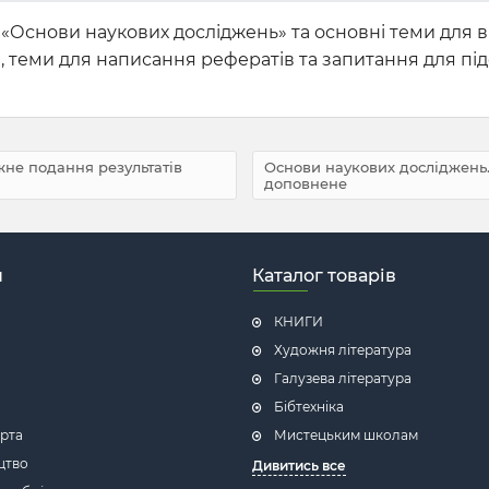
Основи наукових досліджень» та основні теми для в
ів, теми для написання рефератів та запитання для п
не подання результатів
Основи наукових досліджень. 
доповнене
н
Каталог товарів
КНИГИ
Художня література
Галузева література
Бібтехніка
рта
Мистецьким школам
цтво
Дивитись все