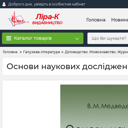
Доброго дня,
увійдіть в особистий кабінет
Головна
Новин
Каталог товарів
Головна
Галузева література
Діловодство. Мовознавство. Журна
Основи наукових досліджен