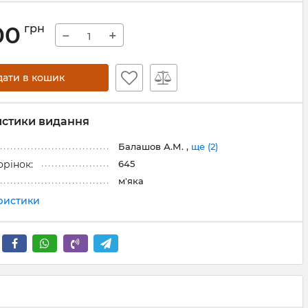
00
грн
−
+
дати в кошик
истики видання
Балашов А.М. ,
ще (2)
645
орінок:
м'яка
еристики