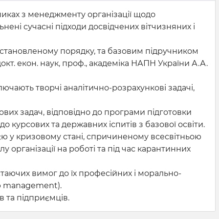
иках з менеджменту організації щодо
ьнені сучасні підходи досвідчених вітчизняних і
установленому порядку, та базовим підручником
т. екон. наук, проф., академіка НАПН України А.А.
лючають творчі аналітично-розрахункові задачі,
вих задач, відповідно до програми підготовки
 курсових та державних іспитів з базової освіти.
єю у кризовому стані, спричиненому всесвітньою
 організації на роботі та під час карантинних
стаючих вимог до їх професійних і морально-
p management).
в та підприємців.