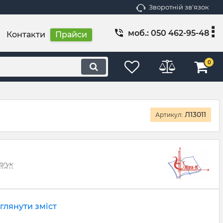
Зворотній зв'язок
моб.: 050 462-95-48
Контакти
Прайси
0
Л13011
Артикул:
дгук
глянути зміст