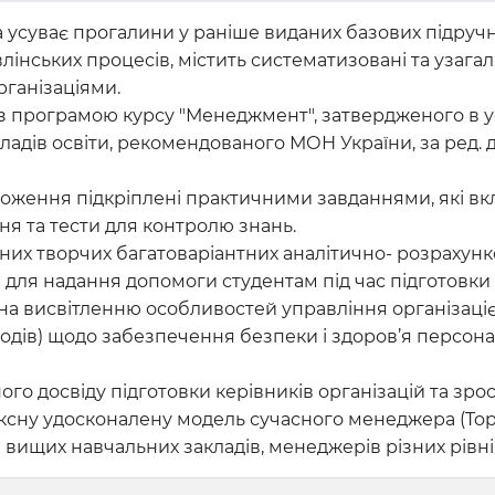
усуває прогалини у раніше виданих базових підручн
лінських процесів, містить систематизовані та узагал
рганізаціями.
 з програмою курсу "Менеджмент", затвердженого в 
ів освіти, рекомендованого МОН України, за ред. док
ложення підкріплені практичними завданнями, які вк
ня та тести для контролю знань.
их творчих багатоваріантних аналітично- розрахунко
для надання допомоги студентам під час підготовки до
на висвітленню особливостей управління організаці
одів) щодо забезпечення безпеки і здоров’я персоналу
ого досвіду підготовки керівників організацій та зро
ексну удосконалену модель сучасного менеджера (To
в вищих навчальних закладів, менеджерів різних рівні