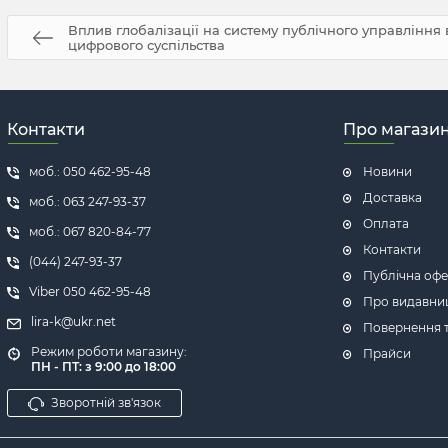
Вплив глобалізації на систему публічного управління
цифрового суспільства
Контакти
Про магази
моб.: 050 462-95-48
Новини
Доставка
моб.: 063 247-93-37
Оплата
моб.: 067 820-84-77
Контакти
(044) 247-93-37
Публічна офе
Viber 050 462-95-48
Про видавни
lira-k@ukr.net
Повернення т
Режим роботи магазину:
Прайси
ПН - ПТ: з 9:00 до 18:00
Зворотній зв'язок