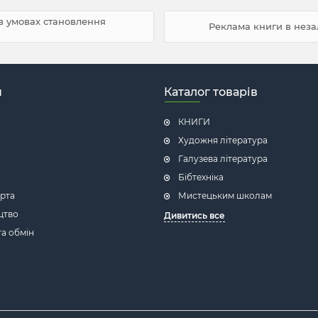
 в умовах становлення
Реклама книги в неза
н
Каталог товарів
КНИГИ
Художня література
Галузева література
Бібтехніка
рта
Мистецьким школам
цтво
Дивитись все
а обмін