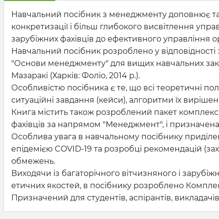
Навчальний посібник з менеджменту доповнює та 
конкретизації і більш глибокого висвітлення управ
зарубіжних фахівців до ефективного управління о
Навчальний посібник розроблено у відповідності
"Основи менеджменту" для вищих навчальних заклад
Мазаракі (Харків: Фоліо, 2014 р.).
Особливістю посібника є те, що всі теоретичні по
ситуаційні завдання (кейси), алгоритми їх вирішен
Книга містить також розроблений пакет комплексн
фахівців за напрямом "Менеджмент", і призначена 
Особлива увага в навчальному посібнику приділе
епідемією COVID-19 та розробці рекомендацій (зах
обмежень.
Виходячи із багаторічного вітчизняного і зарубіжн
етичних якостей, в посібнику розроблено Компл
Призначений для студентів, аспірантів, викладачі