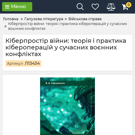
0
Меню
Головна
Галузева література
Військова справа
Кіберпростір війни: теорія і практика кібероперацій у сучасних
воєнних конфліктах
Кіберпростір війни: теорія і практика
кібероперацій у сучасних воєнних
конфліктах
Л13434
Артикул: