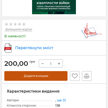
Залишити відгук
В наявності
Переглянути зміст
200,00
грн
−
+
Додати в кошик
Характеристики видання
Автори:
,
ще (1)
Кількість сторінок:
138