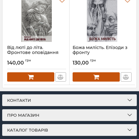
Від люті до літа.
Божа милість. Епізоди з
Фронтове оповідання
фронту
Артикул:
Л13223
Артикул:
Л13278
грн
грн
140,00
130,00
КОНТАКТИ
ПРО МАГАЗИН
КАТАЛОГ ТОВАРІВ