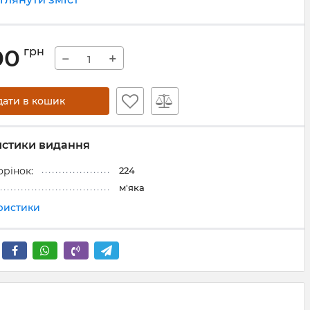
00
грн
−
+
дати в кошик
истики видання
224
орінок:
м'яка
еристики