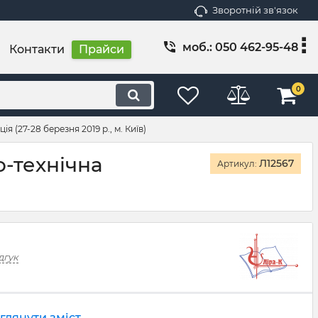
Зворотній зв'язок
моб.: 050 462-95-48
Контакти
Прайси
0
 (27-28 березня 2019 р., м. Київ)
о-технічна
Л12567
Артикул:
дгук
глянути зміст