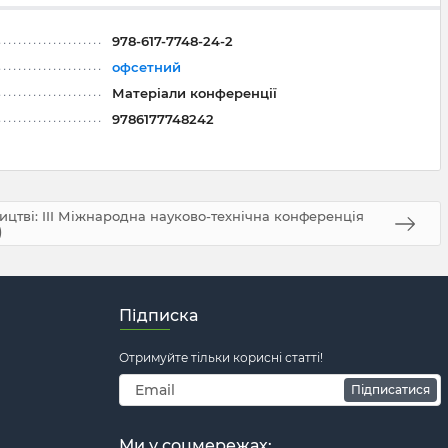
978-617-7748-24-2
офсетний
Матеріали конференції
9786177748242
ництві: III Міжнародна науково-технічна конференція
)
Підписка
Отримуйте тільки корисні статті!
Підписатися
Ми у соцмережах: