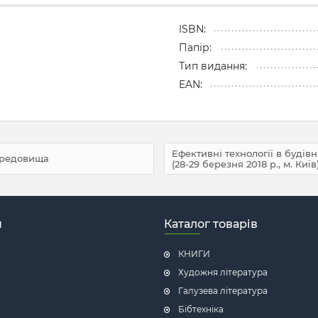
ISBN:
Папір:
Тип видання:
EAN:
Ефективні технології в будів
ередовища
(28-29 березня 2018 р., м. Київ
н
Каталог товарів
КНИГИ
Художня література
Галузева література
Бібтехніка