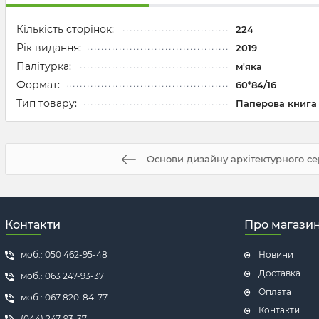
Кількість сторінок:
224
Рік видання:
2019
Палітурка:
м'яка
Формат:
60*84/16
Тип товару:
Паперова книга
Основи дизайну архітектурного с
Контакти
Про магази
моб.: 050 462-95-48
Новини
Доставка
моб.: 063 247-93-37
Оплата
моб.: 067 820-84-77
Контакти
(044) 247-93-37