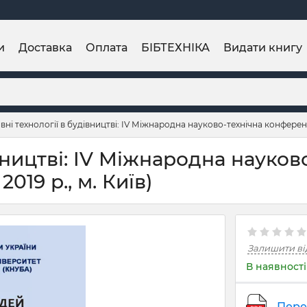
и
Доставка
Оплата
БІБТЕХНІКА
Видати книгу
вні технології в будівництві: IV Міжнародна науково-технічна конференція
вництві: IV Міжнародна науков
019 р., м. Київ)
Залишити ві
В наявності
Пере