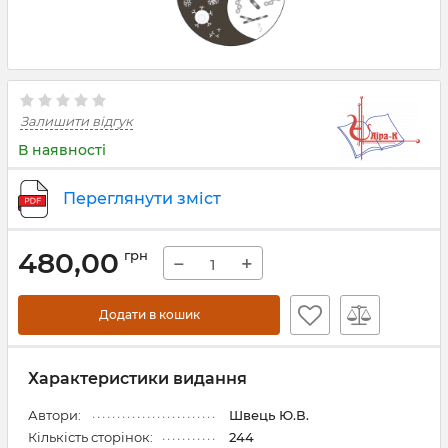
Залишити відгук
В наявності
Переглянути зміст
480,00
грн
−
+
Додати в кошик
Характеристики видання
Автори:
Швець Ю.В.
Кількість сторінок:
244