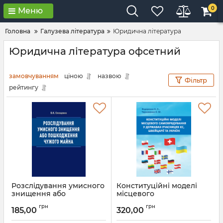
0
Меню
Головна
Галузева література
Юридична література
Юридична література офсетний
замовчуванням
ціною
назвою
Фільтр
рейтингу
Розслідування умисного
Конституційні моделі
знищення або
місцевого
пошкодження чужого
самоврядування та
грн
грн
майна
управління в державах-
185,00
320,00
учасницях ЄС, Швейцарії
Артикул:
Л12401