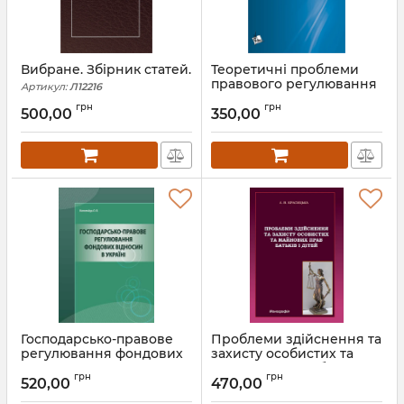
Вибране. Збірник статей.
Теоретичні проблеми
правового регулювання
Артикул:
Л12216
корпоративних відносин
грн
грн
в Україні
500,00
350,00
Артикул:
Л12199
Господарсько-правове
Проблеми здійснення та
регулювання фондових
захисту особистих та
відносин в Україні.
майнових прав батьків і
грн
грн
дітей
520,00
470,00
Артикул:
Л12190
Артикул:
Л12176