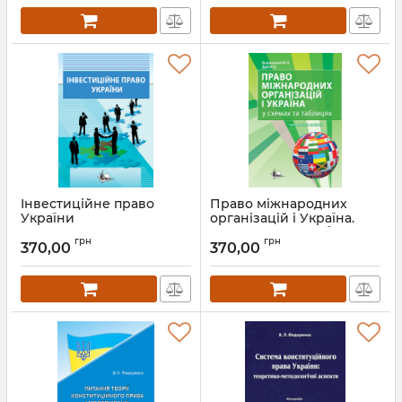
Інвестиційне право
Право міжнародних
України
організацій і Україна.
Навчальний посібник у
Артикул:
Л12166
грн
грн
схемах
370,00
370,00
Артикул:
Л12146