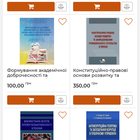
Формування академічної
Конституційно-правові
доброчесності та
основи розвитку та
механізмів запобігання
функціонування
грн
грн
та протидії плагіату в
громадянського
100,00
350,00
наукових творах в
суспільства в Україні
Україні (30 вересня 2016
Артикул:
Л12280
р., м. Київ)
Артикул:
Л12289