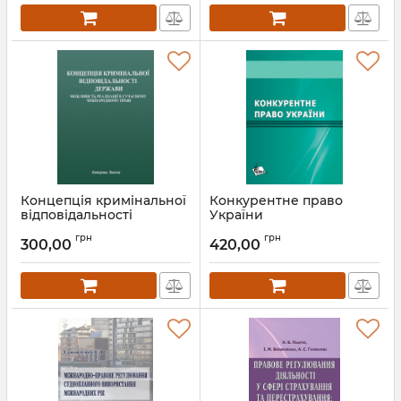
та Україні
Артикул:
Л12306
Концепція кримінальної
Конкурентне право
відповідальності
України
держави: можливість
Артикул:
Л12369
грн
грн
реалізації в сучасному
300,00
420,00
міжнародному праві
Артикул:
Л12381