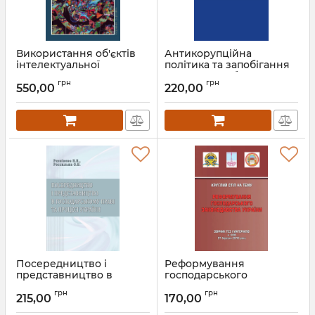
Використання об'єктів
Антикорупційна
інтелектуальної
політика та запобігання
власності в рекламі
корупції в публічному
грн
грн
управлінні
550,00
220,00
Артикул:
Л12264
Артикул:
Л12259
Посередництво і
Реформування
представництво в
господарського
господарському праві та
законодавства України.
грн
грн
процесі України
215,00
170,00
Артикул:
Л12248
Артикул:
Л12257