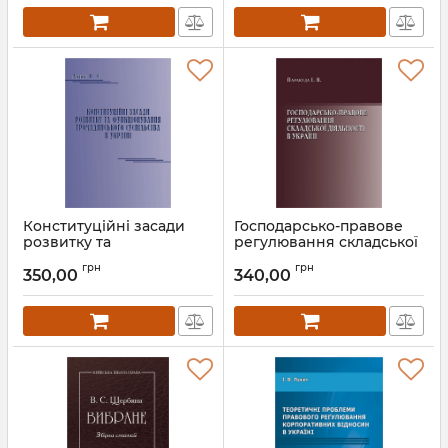
Конституційні засади
Господарсько-правове
розвитку та
регулювання складської
функціонування
діяльності відносин в
грн
грн
громадянського
Україні
350,00
340,00
суспільства в Україні
Артикул:
Л12217
Артикул:
Л12219