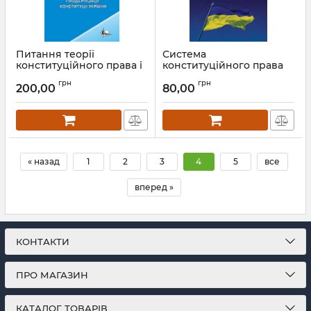
Питання теорії
Система
конституційного права і
конституційного права
модернізації Конституції
України: теоретико-
грн
грн
України
методологічні аспекти
200,00
80,00
Артикул:
Л12122
Артикул:
Л12028
« назад
1
2
3
4
5
все
вперед »
КОНТАКТИ
ПРО МАГАЗИН
КАТАЛОГ ТОВАРІВ