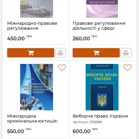
Міжнародно-правове
Правове регулювання
регулювання
діяльності у сфері
судноплавного
страхування та
грн
грн
використання
перестрахування
450,00
260,00
міжнародних рік
Артикул:
Л12310
Артикул:
Л12320
Міжнародна
Виборче право України
кримінальна юстиція:
Артикул:
Л12299
етапи становлення та
грн
грн
розвитку
550,00
600,00
Артикул:
Л12303