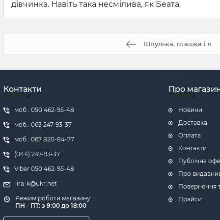
дівчинка. Навіть така несмілива, як Беата.
Шпулька, пташка і я
Контакти
Про магази
моб.: 050 462-95-48
Новини
Доставка
моб.: 063 247-93-37
Оплата
моб.: 067 820-84-77
Контакти
(044) 247-93-37
Публічна офе
Viber 050 462-95-48
Про видавни
lira-k@ukr.net
Повернення т
Режим роботи магазину:
Прайси
ПН - ПТ: з 9:00 до 18:00