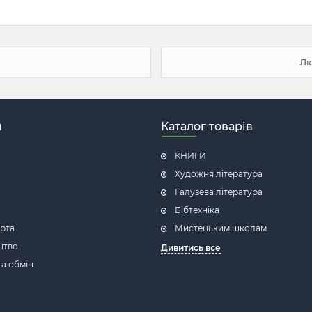
Лю
н
Каталог товарів
КНИГИ
Художня література
Галузева література
Бібтехніка
рта
Мистецьким школам
цтво
Дивитись все
а обмін