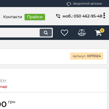
Зворотній зв'язок
моб.: 050 462-95-48
Контакти
Прайси
0
КР11024
Артикул:
дгук
ладі
00
грн