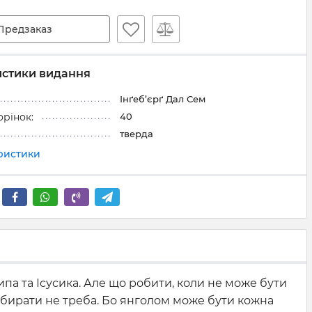
Предзаказ
истики видання
Інґеб’єрґ Дал Сем
40
орінок:
тверда
еристики
сипа та Ісусика. Але що робити, коли не може бути
вибирати не треба. Бо янголом може бути кожна