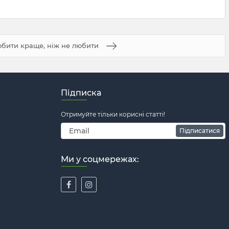
бити краще, ніж не любити
Підписка
Отримуйте тільки корисні статті!
Підписатися
Ми у соцмережах: