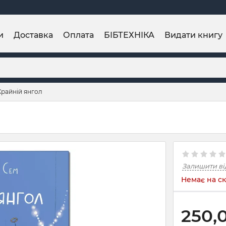
и
Доставка
Оплата
БІБТЕХНІКА
Видати книгу
Крайній янгол
Залишити ві
Немає на ск
250,