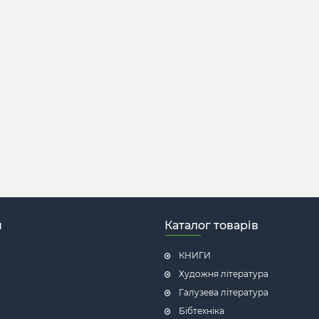
н
Каталог товарів
КНИГИ
Художня література
Галузева література
Бібтехніка