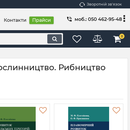
Зворотній зв'язок
моб.: 050 462-95-48
Контакти
Прайси
0
Рослинництво. Рибництво