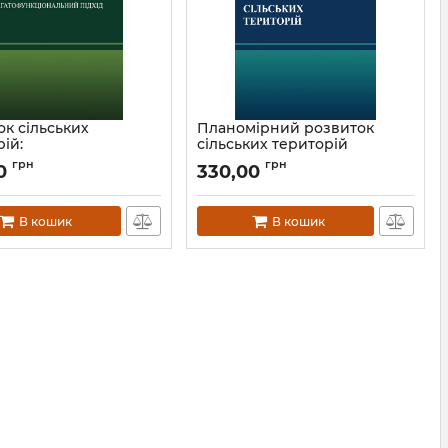
ок сільських
Планомірний розвиток
ій:
сільських територій
функціональний
Артикул:
Л12572
грн
грн
0
330,00
Л12573
В кошик
В кошик