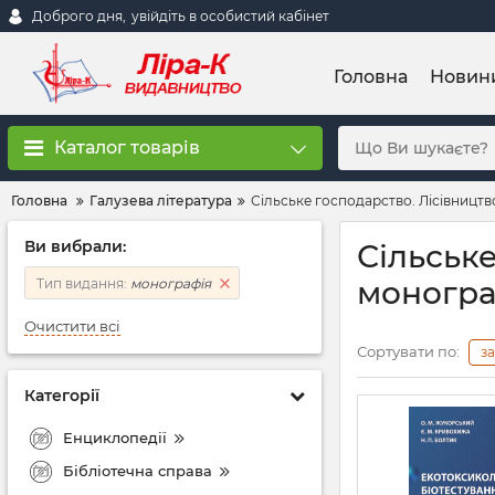
Доброго дня,
увійдіть в особистий кабінет
Головна
Новин
Каталог товарів
Головна
Галузева література
Сільське господарство. Лісівницт
Ви вибрали:
Сільськ
моногра
Тип видання:
монографія
Очистити всі
Сортувати по:
з
Категорії
Енциклопедії
Бібліотечна справа