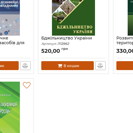
ічне
Бджільництво України
Розвит
засобів для
територ
Артикул:
Л12962
фекції
багато
грн
520,00
330,0
аднання :
підхід
Артикул:
ик
В кошик