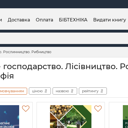
и
Доставка
Оплата
БІБТЕХНІКА
Видати книгу
во. Рослинництво. Рибництво
е господарство. Лісівництво. 
фія
амовчуванням
ціною
назвою
рейтингу