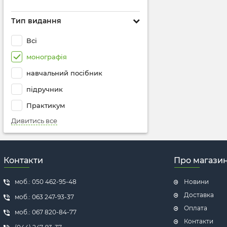
Тип видання
Всі
монографія
навчальний посібник
підручник
Практикум
Дивитись все
Контакти
Про магази
моб.: 050 462-95-48
Новини
Доставка
моб.: 063 247-93-37
Оплата
моб.: 067 820-84-77
Контакти