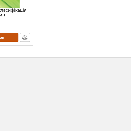
класифікація
лин
ик