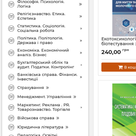
Філософія. Психологія.
Логіка
Релігієзнавство. Етика.
Естетика
Статистика. Соціологія.
Соціальна робота
Політика. Політологія.
Екотоксиколог
Держава і право
біотестування 
миття та дезін
Економіка. Економічний
грн
240,00
молочного обл
аналіз. Бізнес
монографія.
Бухгалтерський облік та
Артикул:
Л13230
аудит. Податки. Контролінг
В кош
Банківська справа. Фінанси.
Інвестиції
Страхування
Менеджмент. Управління
Маркетинг. Реклама . PR.
Товарознавство. Торгівля
Військова справа
Юридична література
Педагогіка. Освітні