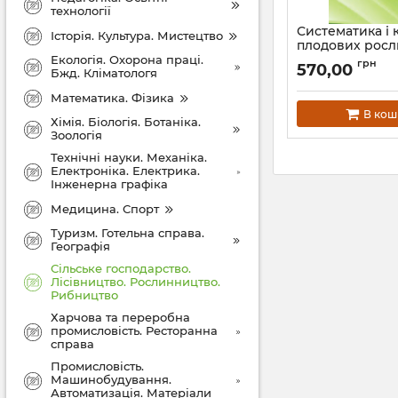
технології
Систематика і 
Історія. Культура. Мистецтво
плодових рос
Екологія. Охорона праці.
Артикул:
Л12418
грн
570,00
Бжд. Кліматологя
Математика. Фізика
В кош
Хімія. Біологія. Ботаніка.
Зоологія
Технічні науки. Механіка.
Електроніка. Електрика.
Інженерна графіка
Медицина. Спорт
Туризм. Готельна справа.
Географія
Сільське господарство.
Лісівництво. Рослинництво.
Рибництво
Харчова та переробна
промисловість. Ресторанна
справа
Промисловість.
Машинобудування.
Автоматизація. Матеріали