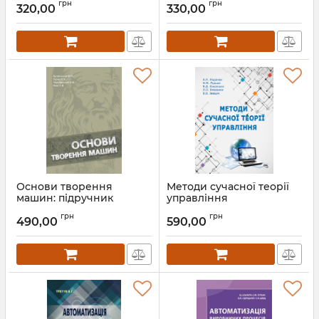
грн
грн
320,00
330,00
Артикул:
Л12794
Основи творення
Методи сучасної теорії
машин: підручник
управління
Артикул:
Л12793
Артикул:
Л12472
грн
грн
490,00
590,00