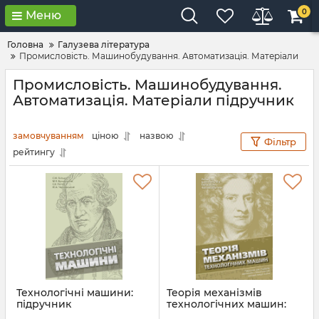
0
Меню
Головна
Галузева література
Промисловість. Машинобудування. Автоматизація. Матеріали
Промисловість. Машинобудування.
Автоматизація. Матеріали підручник
замовчуванням
ціною
назвою
Фільтр
рейтингу
Технологічні машини:
Теорія механізмів
підручник
технологічних машин:
підручник
Артикул:
Л12795