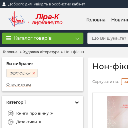
Доброго дня,
увійдіть в особистий кабінет
Головна
Новин
Каталог товарів
Головна
Художня література
Нон-фікшн
Ви вибрали:
Нон-фі
ФОП Філюк
Сортувати по:
з
Очистити всі
Категорії
Книги про війну
Детективи