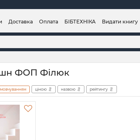
и
Доставка
Оплата
БІБТЕХНІКА
Видати книгу
кшн ФОП Філюк
амовчуванням
ціною
назвою
рейтингу