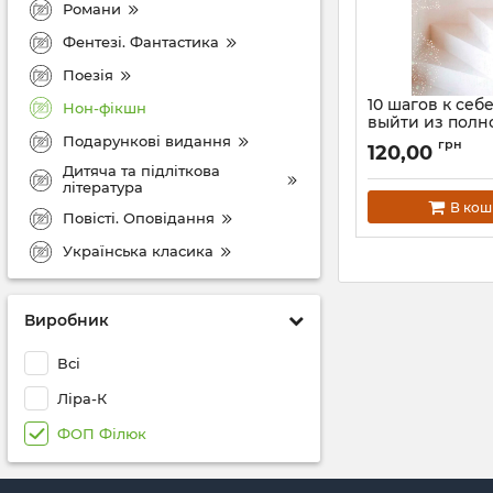
Романи
Фентезі. Фантастика
Поезія
10 шагов к себе
Нон-фікшн
выйти из полной
Подарункові видання
Артикул:
Ф00016
грн
120,00
Дитяча та підліткова
література
В кош
Повісті. Оповідання
Українська класика
Виробник
Всі
Ліра-К
ФОП Філюк