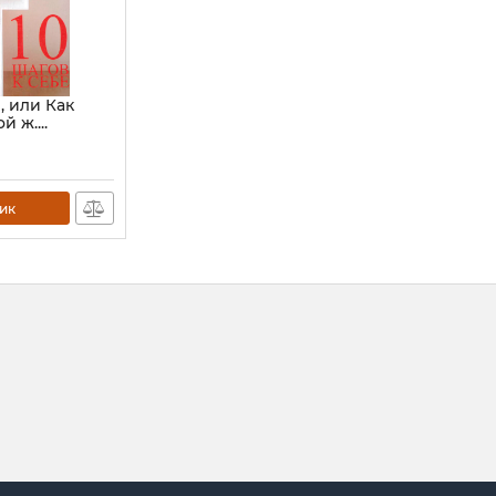
, или Как
 ж....
ик