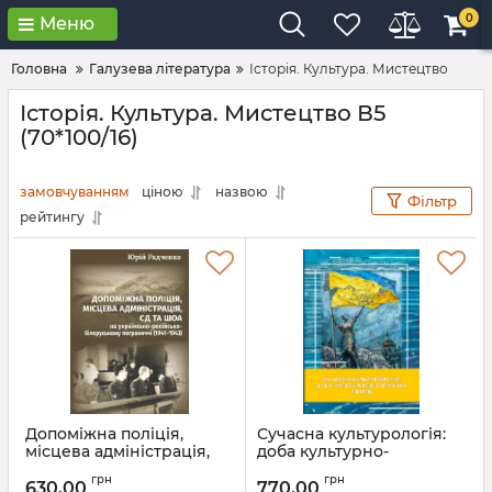
0
Меню
Головна
Галузева література
Історія. Культура. Мистецтво
Історія. Культура. Мистецтво В5
(70*100/16)
замовчуванням
ціною
назвою
Фільтр
рейтингу
Допоміжна поліція,
Сучасна культурологія:
місцева адміністрація,
доба культурно-
СД та Шоа на українсько-
історичних зламів
грн
грн
російсько-білоруському
630,00
770,00
Артикул:
Л13432