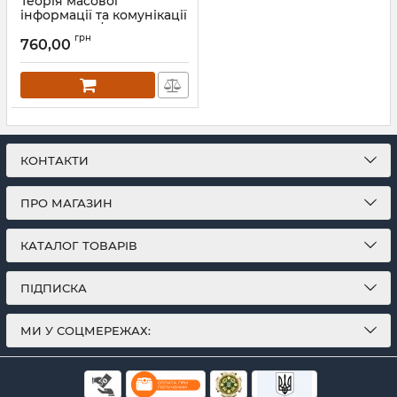
Теорія масової
інформації та комунікації
: підручник / 2-ге вид.,
грн
перероб. і доп.
760,00
Артикул:
Л13437
КОНТАКТИ
ПРО МАГАЗИН
КАТАЛОГ ТОВАРІВ
ПІДПИСКА
МИ У СОЦМЕРЕЖАХ: