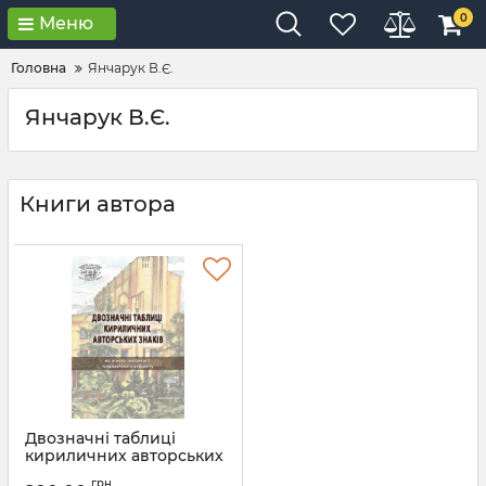
0
Меню
Головна
Янчарук В.Є.
Янчарук В.Є.
Книги автора
Двозначні таблиці
кириличних авторських
знаків: на основі
грн