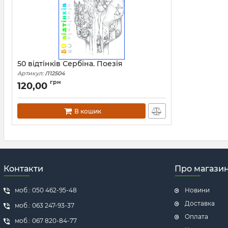
50 відтінків Сербіна. Поезія
Артикул:
Л12504
грн
120,00
В кошик
Контакти
Про магази
моб.: 050 462-95-48
Новини
Доставка
моб.: 063 247-93-37
Оплата
моб.: 067 820-84-77