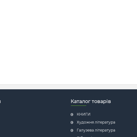
н
Каталог товарів
КНИГИ
Художня література
Галузева література