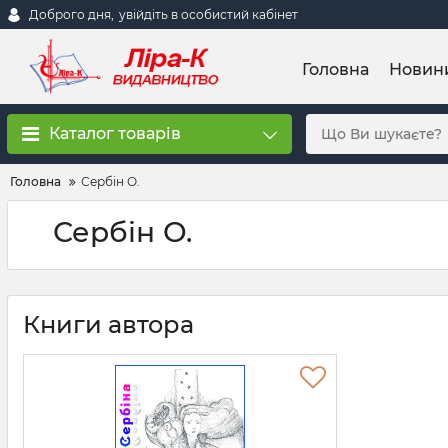
Доброго дня,
увійдіть в особистий кабінет
Головна
Новин
Каталог товарів
Головна
Сербін О.
Сербін О.
Книги автора