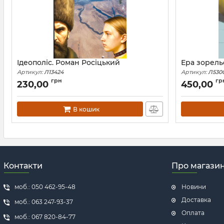
Ідеополіс. Роман Росіцький
Ера зорель
Артикул:
Л13424
Артикул:
Л530
грн
гр
230,00
450,00
В кошик
Контакти
Про магази
моб.: 050 462-95-48
Новини
Доставка
моб.: 063 247-93-37
Оплата
моб.: 067 820-84-77