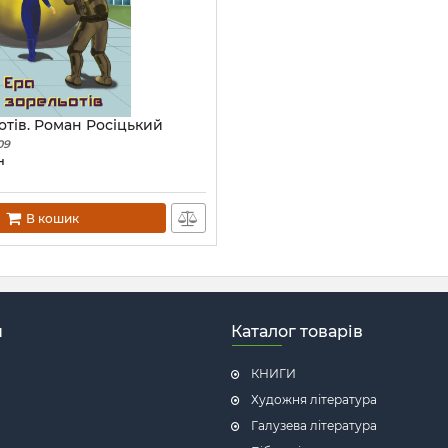
отів. Роман Росіцький
09
н
В кошик
н
Каталог товарів
КНИГИ
Художня література
Галузева література