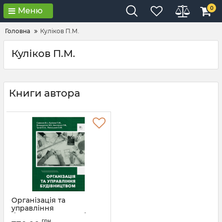
0
Меню
Головна
Куліков П.М.
Куліков П.М.
Книги автора
Організація та
управління
будівництвом: посібник.
грн