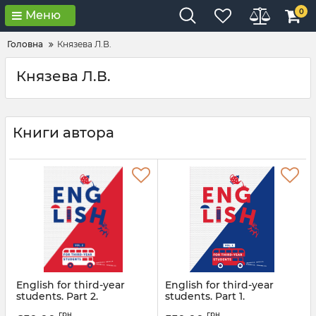
0
Меню
Головна
Князева Л.В.
Князева Л.В.
Книги автора
English for third-year
English for third-year
students. Part 2.
students. Part 1.
Підручник з англійської
Підручник з англійської
грн
грн