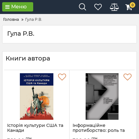
0
Меню
Головна
Гула Р.В.
Гула Р.В.
Книги автора
Історія культури США та
Інформаційне
Канади
протиборство: роль та
практика діяльності
Артикул:
Л13380
грн
грн