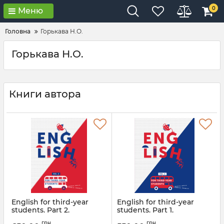
0
Меню
Головна
Горькава Н.О.
Горькава Н.О.
Книги автора
English for third-year
English for third-year
students. Part 2.
students. Part 1.
Підручник з англійської
Підручник з англійської
грн
грн