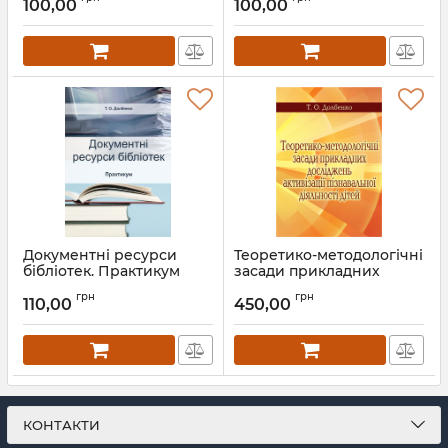
100,00
100,00
Документні ресурси
Теоретико-методологічні
бібліотек. Практикум
засади прикладних
досліджень активізації
Артикул:
Л12408
грн
грн
пізнавальної діяльності
110,00
450,00
дітей. Вид. 2-ге
Артикул:
Л12150
КОНТАКТИ