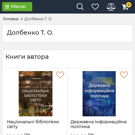
0
Меню
Головна
Долбенко Т. О.
Долбенко Т. О.
Книги автора
Національні бібліотеки
Державна інформаційна
світу
політика
Артикул:
Л12433
Артикул:
Л12432
грн
грн