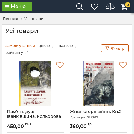
0
Меню
Головна
Усі товари
Усі товари
замовчуванням
ціною
назвою
Фільтр
рейтингу
Пам’ять душі.
Живі історії війни. Кн.2
Іванківщина. Кольорова
Артикул:
Л13302
вставка
грн
грн
450,00
360,00
Артикул:
Л13301